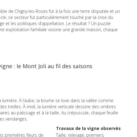
oble de Chigny-les-Roses fut à la fois une terre disputée et un
cle, ce secteur fut particulièrement touché par la crise du
e et les politiques d’appellation. Le résultat ? Un puzzle
 une exploitation familiale voisine une grande maison, chaque
gne : le Mont Joli au fil des saisons
 la lumière. À l’aube, la brume se love dans la vallée comme
es treilles. À midi, la lumière verticale dessine des ombres
aires au palissage et à la taille. Au crépuscule, chaque feuille
des vendanges.
Travaux de la vigne observés
es premières fleurs de
Taille, relevage, premiers