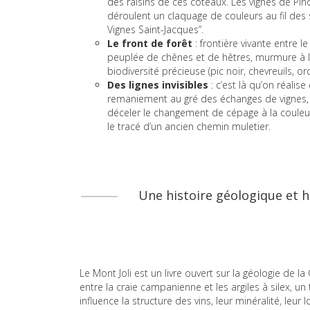
des raisins de ces coteaux. Les vignes de Pin
déroulent un claquage de couleurs au fil des 
Vignes Saint-Jacques”.
Le front de forêt
: frontière vivante entre l
peuplée de chênes et de hêtres, murmure à l’o
biodiversité précieuse (pic noir, chevreuils, o
Des lignes invisibles
: c’est là qu’on réalise
remaniement au gré des échanges de vignes, 
déceler le changement de cépage à la couleur d
le tracé d’un ancien chemin muletier.
Une histoire géologique et 
Le Mont Joli est un livre ouvert sur la géologie de 
entre la craie campanienne et les argiles à silex, 
influence la structure des vins, leur minéralité, leur