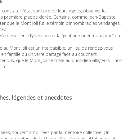
i.
s constater l’état sanitaire de leurs vignes, observer les
 la première grappe dorée. Certains, comme Jean-Baptiste
ter que le Mont Joli fut le témoin d’innombrables vendanges,
téo.
s s’émerveillent d’y rencontrer la “gentiane pneumonanthe” ou
e au Mont Joli est un rite paisible, un lieu de rendez-vous
en famille ou un verre partagé face au couchant.
endus, que le Mont Joli se mêle au quotidien villageois – non
ité.
thes, légendes et anecdotes
rifiées, souvent amplifiées par la mémoire collective. On
se en remontant de la Marne. Plus sûrement, il fut un point