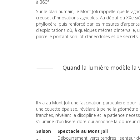
à 360°.
Sur le plan humain, le Mont Joli rappelle que le vign
creuset d’innovations agricoles. Au début du XXe siè
phylloxéra, puis renforcé par les mesures d’arpentag
d’exploitations où, à quelques mètres d’intervalle,
parcelle portant son lot d’anecdotes et de secrets.
Quand la lumière modèle la vi
Il y a au Mont Joli une fascination particulière pour
une couette épaisse, révélant à peine la géométrie d
franches, révélant la discipline et la patience nécess
s’illumine d’un liseré doré qui annonce la douceur 
Saison
Spectacle au Mont Joli
Débourrement, verts tendres ; senteur d