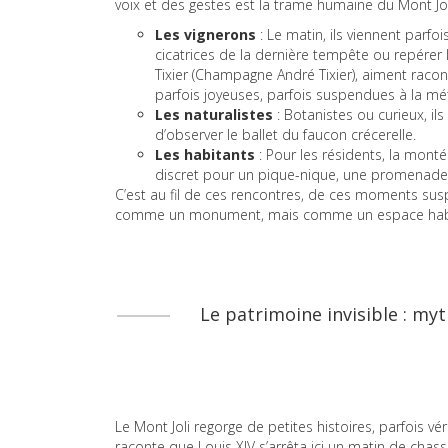
voix et des gestes est la trame humaine du Mont Jol
Les vignerons
: Le matin, ils viennent parfoi
cicatrices de la dernière tempête ou repérer
Tixier (Champagne André Tixier), aiment racon
parfois joyeuses, parfois suspendues à la mé
Les naturalistes
: Botanistes ou curieux, il
d’observer le ballet du faucon crécerelle.
Les habitants
: Pour les résidents, la monté
discret pour un pique-nique, une promenade 
C’est au fil de ces rencontres, de ces moments susp
comme un monument, mais comme un espace hab
Le patrimoine invisible : my
Le Mont Joli regorge de petites histoires, parfois vé
raconte que Louis XIV s’arrêta ici un matin de chas