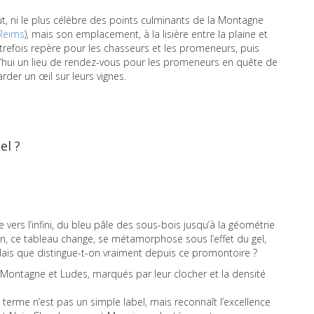
aut, ni le plus célèbre des points culminants de la Montagne
 Reims
), mais son emplacement, à la lisière entre la plaine et
utrefois repère pour les chasseurs et les promeneurs, puis
rd’hui un lieu de rendez-vous pour les promeneurs en quête de
der un œil sur leurs vignes.
el ?
 vers l’infini, du bleu pâle des sous-bois jusqu’à la géométrie
son, ce tableau change, se métamorphose sous l’effet du gel,
Mais que distingue-t-on vraiment depuis ce promontoire ?
la-Montagne et Ludes, marqués par leur clocher et la densité
 le terme n’est pas un simple label, mais reconnaît l’excellence