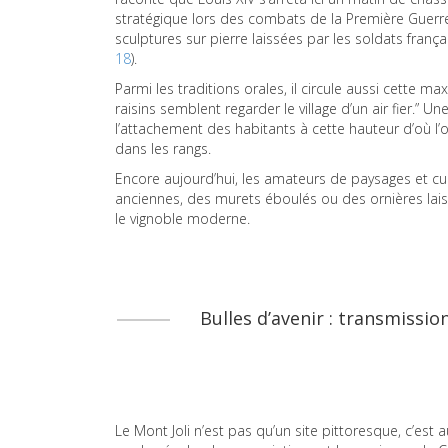
stratégique lors des combats de la Première Guerr
sculptures sur pierre laissées par les soldats frança
18
).
Parmi les traditions orales, il circule aussi cette 
raisins semblent regarder le village d’un air fier.” 
l’attachement des habitants à cette hauteur d’où l
dans les rangs.
Encore aujourd’hui, les amateurs de paysages et cur
anciennes, des murets éboulés ou des ornières lais
le vignoble moderne.
Bulles d’avenir : transmissio
Le Mont Joli n’est pas qu’un site pittoresque, c’est 