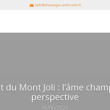
hello@champagne-andre-tixier.fr
 du Mont Joli : l’âme cham
perspective
06/06/2026