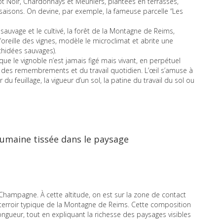
ot Noir, Chardonnays et Meuniers, plantées en terrasses,
saisons. On devine, par exemple, la fameuse parcelle “Les
e sauvage et le cultivé, la forêt de la Montagne de Reims,
reille des vignes, modèle le microclimat et abrite une
rchidées sauvages).
 que le vignoble n’est jamais figé mais vivant, en perpétuel
des remembrements et du travail quotidien. L’œil s’amuse à
u feuillage, la vigueur d’un sol, la patine du travail du sol ou
humaine tissée dans le paysage
la Champagne. À cette altitude, on est sur la zone de contact
un terroir typique de la Montagne de Reims. Cette composition
 longueur, tout en expliquant la richesse des paysages visibles