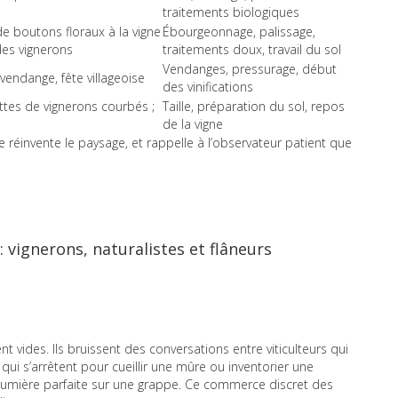
traitements biologiques
de boutons floraux à la vigne
Ébourgeonnage, palissage,
 des vignerons
traitements doux, travail du sol
Vendanges, pressurage, début
vendange, fête villageoise
des vinifications
ttes de vignerons courbés ;
Taille, préparation du sol, repos
de la vigne
 réinvente le paysage, et rappelle à l’observateur patient que
 vignerons, naturalistes et flâneurs
t vides. Ils bruissent des conversations entre viticulteurs qui
ui s’arrêtent pour cueillir une mûre ou inventorier une
 lumière parfaite sur une grappe. Ce commerce discret des