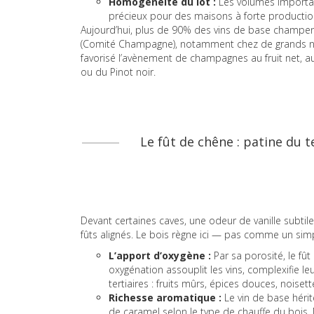
Homogénéité du lot :
Les volumes importan
précieux pour des maisons à forte productio
Aujourd’hui, plus de 90% des vins de base champen
(Comité Champagne), notamment chez de grands no
favorisé l’avènement de champagnes au fruit net, a
ou du Pinot noir.
Le fût de chêne : patine du 
Devant certaines caves, une odeur de vanille subtile, 
fûts alignés. Le bois règne ici — pas comme un si
L’apport d’oxygène :
Par sa porosité, le fût
oxygénation assouplit les vins, complexifie 
tertiaires : fruits mûrs, épices douces, noise
Richesse aromatique :
Le vin de base hérit
de caramel selon le type de chauffe du bois.