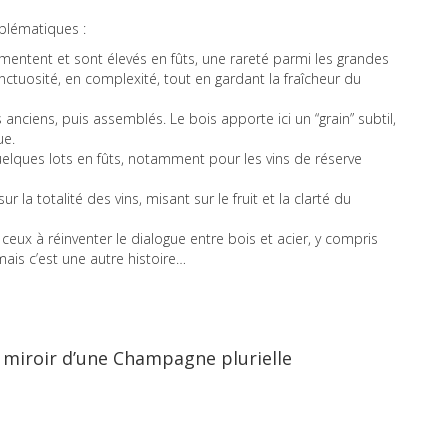
mblématiques :
entent et sont élevés en fûts, une rareté parmi les grandes
ctuosité, en complexité, tout en gardant la fraîcheur du
s anciens, puis assemblés. Le bois apporte ici un “grain” subtil,
ue.
elques lots en fûts, notamment pour les vins de réserve
ur la totalité des vins, misant sur le fruit et la clarté du
ux à réinventer le dialogue entre bois et acier, y compris
is c’est une autre histoire…
e, miroir d’une Champagne plurielle