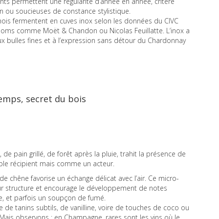
ts permettent une régularité d’année en année, critère
n ou soucieuses de constance stylistique.
ois fermentent en cuves inox selon les données du CIVC
ms comme Moët & Chandon ou Nicolas Feuillatte. L’inox a
ux bulles fines et à l’expression sans détour du Chardonnay
temps, secret du bois
de pain grillé, de forêt après la pluie, trahit la présence de
mple récipient mais comme un acteur.
 de chêne favorise un échange délicat avec l’air. Ce micro-
leur structure et encourage le développement de notes
tte, et parfois un soupçon de fumé.
e de tanins subtils, de vanilline, voire de touches de coco ou
 Mais observons : en Champagne, rares sont les vins où le