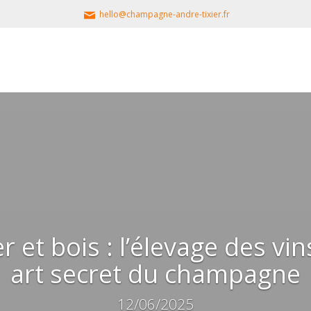
hello@champagne-andre-tixier.fr
r et bois : l’élevage des vi
art secret du champagne
12/06/2025