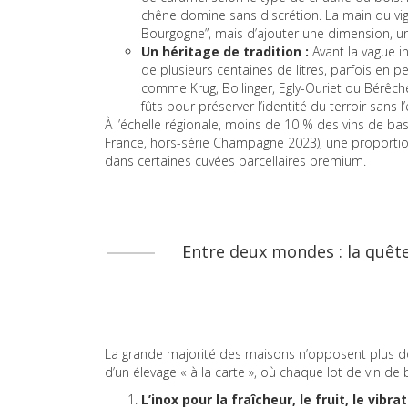
chêne domine sans discrétion. La main du vign
Bourgogne”, mais d’ajouter une dimension, un 
Un héritage de tradition :
Avant la vague in
de plusieurs centaines de litres, parfois en p
comme Krug, Bollinger, Egly-Ouriet ou Bérêche
fûts pour préserver l’identité du terroir sans l
À l’échelle régionale, moins de 10 % des vins de ba
France, hors-série Champagne 2023), une proporti
dans certaines cuvées parcellaires premium.
Entre deux mondes : la quête 
La grande majorité des maisons n’opposent plus dog
d’un élevage « à la carte », où chaque lot de vin de 
L’inox pour la fraîcheur, le fruit, le vibra