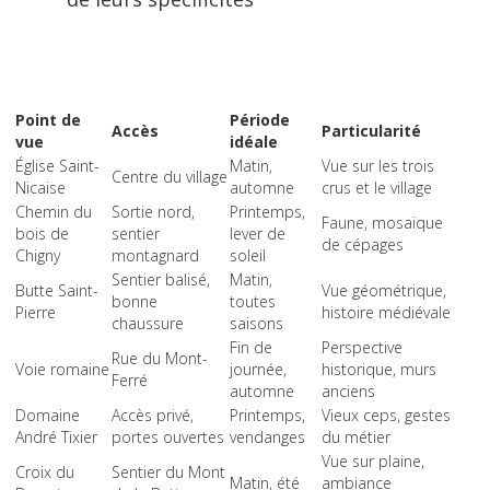
Point de
Période
Accès
Particularité
vue
idéale
Église Saint-
Matin,
Vue sur les trois
Centre du village
Nicaise
automne
crus et le village
Chemin du
Sortie nord,
Printemps,
Faune, mosaïque
bois de
sentier
lever de
de cépages
Chigny
montagnard
soleil
Sentier balisé,
Matin,
Butte Saint-
Vue géométrique,
bonne
toutes
Pierre
histoire médiévale
chaussure
saisons
Fin de
Perspective
Rue du Mont-
Voie romaine
journée,
historique, murs
Ferré
automne
anciens
Domaine
Accès privé,
Printemps,
Vieux ceps, gestes
André Tixier
portes ouvertes
vendanges
du métier
Vue sur plaine,
Croix du
Sentier du Mont
Matin, été
ambiance