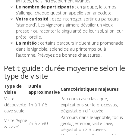
limitées, mais incroyablement vivantes.
Le nombre de participants
: en groupe, le temps
s’allonge, chaque question appelle son anecdote.
Votre curiosité
: osez interroger, sortir du parcours
“standard”. Les vignerons aiment dévoiler un vieux
pressoir ou raconter la singularité de leur sol, si on leur
prête l’oreille.
La météo
: certains parcours incluent une promenade
dans le vignoble, splendide au printemps ou à
l’automne. Prévoyez de bonnes chaussures !
Petit guide : durée moyenne selon le
type de visite
Type de
Durée
Caractéristiques majeures
visite
approximative
Visite
Parcours cave classique,
découverte
1h à 1h15
explications sur le processus,
cave seule
dégustation d'1 cuvée.
Parcours dans le vignoble, focus
Visite “Vigne
2h à 2h30
géologie/terroir, visite cave,
& Cave”
dégustation 2-3 cuvées.