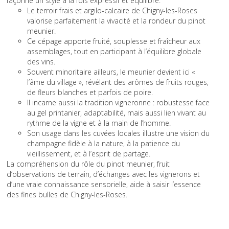
façonne un style à la fois expressif et équilibré.
Le terroir frais et argilo-calcaire de Chigny-les-Roses
valorise parfaitement la vivacité et la rondeur du pinot
meunier.
Ce cépage apporte fruité, souplesse et fraîcheur aux
assemblages, tout en participant à l’équilibre globale
des vins.
Souvent minoritaire ailleurs, le meunier devient ici «
l’âme du village », révélant des arômes de fruits rouges,
de fleurs blanches et parfois de poire.
Il incarne aussi la tradition vigneronne : robustesse face
au gel printanier, adaptabilité, mais aussi lien vivant au
rythme de la vigne et à la main de l’homme.
Son usage dans les cuvées locales illustre une vision du
champagne fidèle à la nature, à la patience du
vieillissement, et à l’esprit de partage.
La compréhension du rôle du pinot meunier, fruit
d’observations de terrain, d’échanges avec les vignerons et
d’une vraie connaissance sensorielle, aide à saisir l’essence
des fines bulles de Chigny-les-Roses.