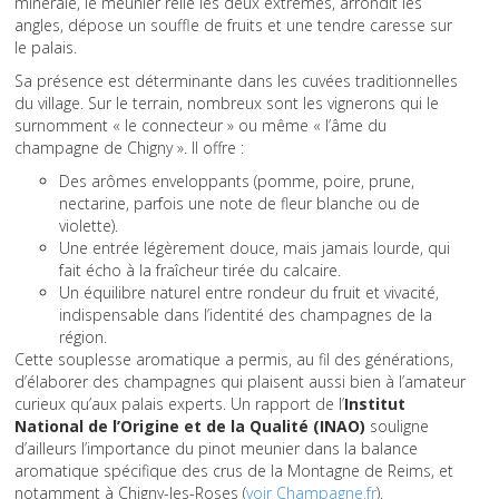
minérale, le meunier relie les deux extrêmes, arrondit les
angles, dépose un souffle de fruits et une tendre caresse sur
le palais.
Sa présence est déterminante dans les cuvées traditionnelles
du village. Sur le terrain, nombreux sont les vignerons qui le
surnomment « le connecteur » ou même « l’âme du
champagne de Chigny ». Il offre :
Des arômes enveloppants (pomme, poire, prune,
nectarine, parfois une note de fleur blanche ou de
violette).
Une entrée légèrement douce, mais jamais lourde, qui
fait écho à la fraîcheur tirée du calcaire.
Un équilibre naturel entre rondeur du fruit et vivacité,
indispensable dans l’identité des champagnes de la
région.
Cette souplesse aromatique a permis, au fil des générations,
d’élaborer des champagnes qui plaisent aussi bien à l’amateur
curieux qu’aux palais experts. Un rapport de l’
Institut
National de l’Origine et de la Qualité (INAO)
souligne
d’ailleurs l’importance du pinot meunier dans la balance
aromatique spécifique des crus de la Montagne de Reims, et
notamment à Chigny-les-Roses (
voir Champagne.fr
).