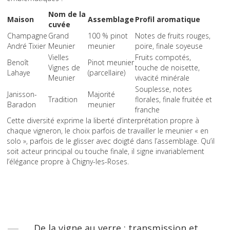
Nom de la
Maison
Assemblage
Profil aromatique
cuvée
Champagne
Grand
100 % pinot
Notes de fruits rouges,
André Tixier
Meunier
meunier
poire, finale soyeuse
Vielles
Fruits compotés,
Benoît
Pinot meunier
Vignes de
touche de noisette,
Lahaye
(parcellaire)
Meunier
vivacité minérale
Souplesse, notes
Janisson-
Majorité
Tradition
florales, finale fruitée et
Baradon
meunier
franche
Cette diversité exprime la liberté d’interprétation propre à
chaque vigneron, le choix parfois de travailler le meunier « en
solo », parfois de le glisser avec doigté dans l’assemblage. Qu’il
soit acteur principal ou touche finale, il signe invariablement
l’élégance propre à Chigny-les-Roses.
De la vigne au verre : transmission et