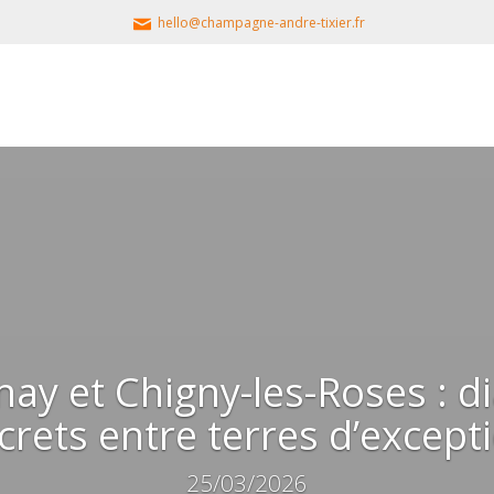
hello@champagne-andre-tixier.fr
y et Chigny-les-Roses : d
crets entre terres d’except
25/03/2026