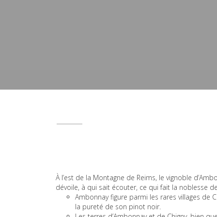
À l’est de la Montagne de Reims, le vignoble d’Am
dévoile, à qui sait écouter, ce qui fait la noblesse d
Ambonnay figure parmi les rares villages de
la pureté de son pinot noir.
Les terres d’Ambonnay et de Chigny, bien que 