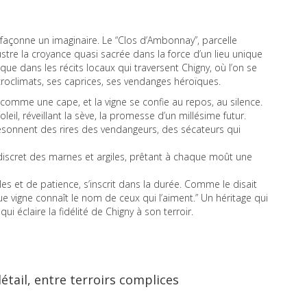
 façonne un imaginaire. Le “Clos d’Ambonnay”, parcelle
ustre la croyance quasi sacrée dans la force d’un lieu unique
sque dans les récits locaux qui traversent Chigny, où l’on se
roclimats, ses caprices, ses vendanges héroïques.
 comme une cape, et la vigne se confie au repos, au silence.
oleil, réveillant la sève, la promesse d’un millésime futur.
ésonnent des rires des vendangeurs, des sécateurs qui
 discret des marnes et argiles, prêtant à chaque moût une
les et de patience, s’inscrit dans la durée. Comme le disait
haque vigne connaît le nom de ceux qui l’aiment.” Un héritage qui
i éclaire la fidélité de Chigny à son terroir.
étail, entre terroirs complices