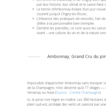
par leur histoire, leur climat et le savoir-faire
Le terroir d’Ambonnay éclaire d’un jour nouve
courent jusqu’à Chigny-les-Roses.
L’influence des pratiques viti-vinicoles, l’ar
d’élite à la personnalité bien trempée.
Derrière les parcelles, ce sont aussi les sais
vivant – une culture du vin et de la nature u
Ambonnay, Grand Cru du pinot
Impossible d’approcher Ambonnay sans évoquer son t
de la Champagne, n’est décerné qu’à 17 villages — 
Verzenay ou Avize (
Source : Comité Champagne
).
Ici, le pinot noir règne en maître. Les 380 hectare
plein sud-est, protégé des vents et caressé par une