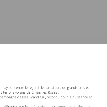
bonnay concentre le regard des amateurs de grands crus et
es terroirs voisins de Chigny-les-Roses :
 Champagne classés Grand Cru, reconnu pour la puissance et
différentes par leur géologie et leur exposition, dialoguent