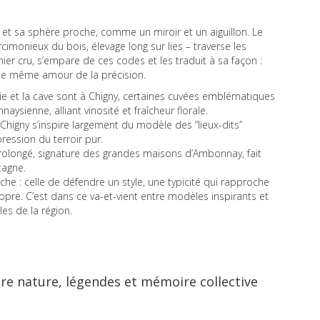
 et sa sphère proche, comme un miroir et un aiguillon. Le
cimonieux du bois, élevage long sur lies – traverse les
ier cru, s’empare de ces codes et les traduit à sa façon :
 le même amour de la précision.
erie et la cave sont à Chigny, certaines cuvées emblématiques
ysienne, alliant vinosité et fraîcheur florale.
higny s’inspire largement du modèle des “lieux-dits”
ression du terroir pur.
prolongé, signature des grandes maisons d’Ambonnay, fait
tagne.
che : celle de défendre un style, une typicité qui rapproche
opre. C’est dans ce va-et-vient entre modèles inspirants et
les de la région.
re nature, légendes et mémoire collective