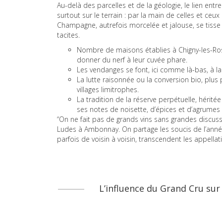
Au-delà des parcelles et de la géologie, le lien ent
surtout sur le terrain : par la main de celles et ceux q
Champagne, autrefois morcelée et jalouse, se tisse 
tacites.
Nombre de maisons établies à Chigny-les-Ros
donner du nerf à leur cuvée phare.
Les vendanges se font, ici comme là-bas, à la
La lutte raisonnée ou la conversion bio, plu
villages limitrophes.
La tradition de la réserve perpétuelle, hérité
ses notes de noisette, d’épices et d’agrumes 
“On ne fait pas de grands vins sans grandes discussi
Ludes à Ambonnay. On partage les soucis de l’année, 
parfois de voisin à voisin, transcendent les appella
L’influence du Grand Cru sur