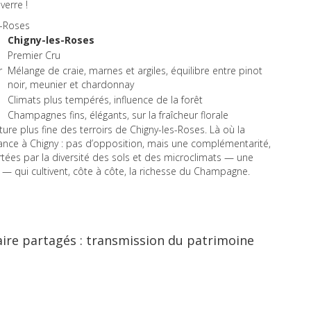
verre !
s-Roses
Chigny-les-Roses
Premier Cru
r
Mélange de craie, marnes et argiles, équilibre entre pinot
noir, meunier et chardonnay
Climats plus tempérés, influence de la forêt
Champagnes fins, élégants, sur la fraîcheur florale
ure plus fine des terroirs de Chigny-les-Roses. Là où la
ance à Chigny : pas d’opposition, mais une complémentarité,
ées par la diversité des sols et des microclimats — une
 — qui cultivent, côte à côte, la richesse du Champagne.
aire partagés : transmission du patrimoine