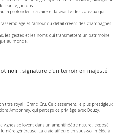
 de leurs vignerons.
au la profondeur calcaire et la vivacité des coteaux qui
t de l’assemblage et l’amour du détail créent des champagnes
ons, les gestes et les noms qui transmettent un patrimoine
nique au monde.
 noir : signature d’un terroir en majesté
itre royal : Grand Cru. Ce classement, le plus prestigieux
dont Ambonnay, qui partage ce privilège avec Bouzy,
s de vignes se lovent dans un amphithéâtre naturel, exposé
 lumière généreuse. La craie affleure en sous-sol, mêlée à