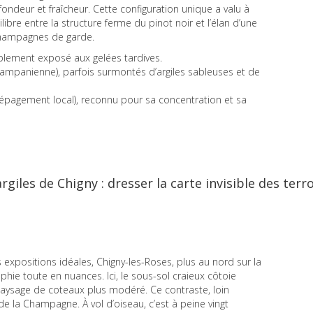
fondeur et fraîcheur. Cette configuration unique a valu à
bre entre la structure ferme du pinot noir et l’élan d’une
 champagnes de garde.
iblement exposé aux gelées tardives.
campanienne), parfois surmontés d’argiles sableuses et de
cépagement local), reconnu pour sa concentration et sa
giles de Chigny : dresser la carte invisible des terro
 expositions idéales, Chigny-les-Roses, plus au nord sur la
ie toute en nuances. Ici, le sous-sol craieux côtoie
paysage de coteaux plus modéré. Ce contraste, loin
 de la Champagne. À vol d’oiseau, c’est à peine vingt