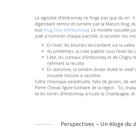
Le vignoble d’Ambonnay ne forge pas que du vin : il
légendaire remise en lumière par la Maison Krug, ill
(voir
Krug Clos d’Ambonnay
). Ce modèle ruisselle ju
plaît à nommer chaque parcelle, à raconter ses mic
En hiver, les brumes descendent sur la vallée
Au printemps, la craie palpite sous l’éveil du s
L’été, les coteaux d’Ambonnay et de Chigny r
rythment la récolte.
En automne, la lumière dorée révèle le relief
nouvelle histoire à raconter.
Cette chronique perpétuelle, faite de gestes, de veil
Pierre Cheval, figure tutélaire de la région : “Ici, c
lie les terres d’Ambonnay à toute la Champagne, et qu
Perspectives – Un éloge du d