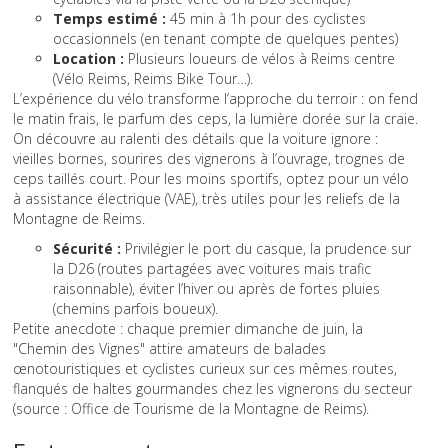
Temps estimé :
45 min à 1h pour des cyclistes
occasionnels (en tenant compte de quelques pentes)
Location :
Plusieurs loueurs de vélos à Reims centre
(Vélo Reims, Reims Bike Tour…).
L’expérience du vélo transforme l’approche du terroir : on fend
le matin frais, le parfum des ceps, la lumière dorée sur la craie.
On découvre au ralenti des détails que la voiture ignore :
vieilles bornes, sourires des vignerons à l’ouvrage, trognes de
ceps taillés court. Pour les moins sportifs, optez pour un vélo
à assistance électrique (VAE), très utiles pour les reliefs de la
Montagne de Reims.
Sécurité :
Privilégier le port du casque, la prudence sur
la D26 (routes partagées avec voitures mais trafic
raisonnable), éviter l’hiver ou après de fortes pluies
(chemins parfois boueux).
Petite anecdote : chaque premier dimanche de juin, la
"Chemin des Vignes" attire amateurs de balades
œnotouristiques et cyclistes curieux sur ces mêmes routes,
flanqués de haltes gourmandes chez les vignerons du secteur
(source : Office de Tourisme de la Montagne de Reims).