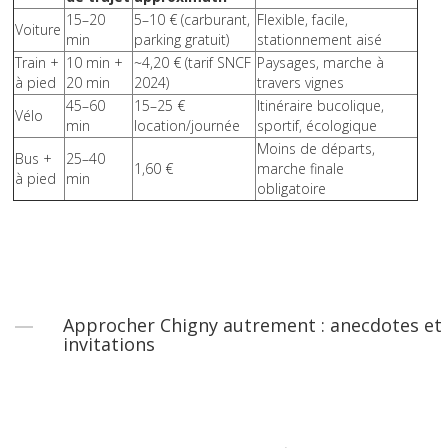
15–20
5–10 € (carburant,
Flexible, facile,
Voiture
min
parking gratuit)
stationnement aisé
Train +
10 min +
~4,20 € (tarif SNCF
Paysages, marche à
à pied
20 min
2024)
travers vignes
45–60
15–25 €
Itinéraire bucolique,
Vélo
min
location/journée
sportif, écologique
Moins de départs,
Bus +
25–40
1,60 €
marche finale
à pied
min
obligatoire
Approcher Chigny autrement : anecdotes et
invitations