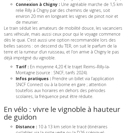
Connexion à Chigny :
Une agréable marche de 1,5 km
relie Rilly à Chigny par des chemins de vignes, soit
environ 20 min en longeant les vignes de pinot noir et
de meunier.
Le train séduit les amateurs de mobilité douce, les vacanciers
sans véhicule, mais aussi ceux pour qui le voyage commence
dès le quai. C’est aussi une option recommandée lors des
belles saisons : on descend du TER, on suit le parfum de la
terre et la rumeur d’un ruisseau, et l’on arrive à Chigny le pas
déjà imprégné du vignoble.
Tarif :
En moyenne 4,20 € le trajet Reims–Rilly-la-
Montagne (source : SNCF, tarifs 2024).
Infos pratiques :
Prendre un billet via l’application
SNCF Connect ou à la borne en gare ; attention
toutefois aux horaires en dehors des périodes
scolaires, la fréquence peut être réduite.
En vélo : vivre le vignoble à hauteur
de guidon
Distance :
10 à 13 km selon le tracé (itinéraires
cyclables via la piste verte ou la D26 scénique)