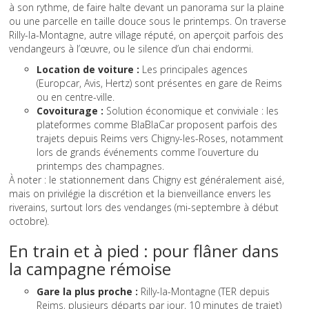
à son rythme, de faire halte devant un panorama sur la plaine
ou une parcelle en taille douce sous le printemps. On traverse
Rilly-la-Montagne, autre village réputé, on aperçoit parfois des
vendangeurs à l’œuvre, ou le silence d’un chai endormi.
Location de voiture :
Les principales agences
(Europcar, Avis, Hertz) sont présentes en gare de Reims
ou en centre-ville.
Covoiturage :
Solution économique et conviviale : les
plateformes comme BlaBlaCar proposent parfois des
trajets depuis Reims vers Chigny-les-Roses, notamment
lors de grands événements comme l’ouverture du
printemps des champagnes.
À noter : le stationnement dans Chigny est généralement aisé,
mais on privilégie la discrétion et la bienveillance envers les
riverains, surtout lors des vendanges (mi-septembre à début
octobre).
En train et à pied : pour flâner dans
la campagne rémoise
Gare la plus proche :
Rilly-la-Montagne (TER depuis
Reims, plusieurs départs par jour, 10 minutes de trajet)