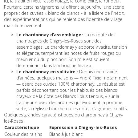
Ici, la tradition veut l’assemblage, la complexité, la rondeur.
Pourtant, certains vignerons lui offrent aujourd'hui une scène
propre : des cuvées « blanc de blancs » à la lisière de l’inédit,
des expérimentations qui ne renient pas l’identité de village
mais la réinventent.
Le chardonnay d’assemblage :
La majorité des
champagnes de Chigny-les-Roses sont des
assemblages. Le chardonnay y apporte vivacité, tension
et élégance, tempérant les notes de fruits rouges du
meunier ou du pinot noir. Son rôle est souvent
déterminant dans la « bouche finale ».
Le chardonnay en solitaire :
Depuis une dizaine
d’années, quelques maisons — André Tixier notamment
— osent des cuvées 100 % chardonnay. Le résultat est
parfois déconcertant pour les habitués des blancs
crayeux de la Côte des Blancs : plus tendus, « sur la
fraîcheur », avec des arômes qui évoquent la pomme
verte, la réglisse blanche ou les notes d’agrumes confits.
Quelques grandes caractéristiques du chardonnay à Chigny-
les-Roses
Caractéristique
Expression à Chigny-les-Roses
Couleur des raisins
Blanc à jus blanc