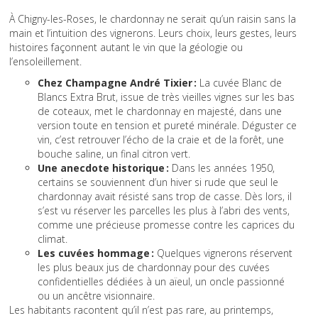
À Chigny-les-Roses, le chardonnay ne serait qu’un raisin sans la
main et l’intuition des vignerons. Leurs choix, leurs gestes, leurs
histoires façonnent autant le vin que la géologie ou
l’ensoleillement.
Chez Champagne André Tixier :
La cuvée Blanc de
Blancs Extra Brut, issue de très vieilles vignes sur les bas
de coteaux, met le chardonnay en majesté, dans une
version toute en tension et pureté minérale. Déguster ce
vin, c’est retrouver l’écho de la craie et de la forêt, une
bouche saline, un final citron vert.
Une anecdote historique :
Dans les années 1950,
certains se souviennent d’un hiver si rude que seul le
chardonnay avait résisté sans trop de casse. Dès lors, il
s’est vu réserver les parcelles les plus à l’abri des vents,
comme une précieuse promesse contre les caprices du
climat.
Les cuvées hommage :
Quelques vignerons réservent
les plus beaux jus de chardonnay pour des cuvées
confidentielles dédiées à un aïeul, un oncle passionné
ou un ancêtre visionnaire.
Les habitants racontent qu’il n’est pas rare, au printemps,