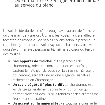
Que dit la terre ? Géologie et microclimats
au service du blanc
Un sol décide du destin d’un cépage avec autant de fermeté
qu’une main de vigneron. À Chigny-les-Roses, la craie affleure,
tachetée de limons ou de sables éoliens selon la parcelle. Le
chardonnay, amateur de sols crayeux et drainants, y trouve de
quoi s’exprimer avec personnalité, même au cœur du terroir
des rouges.
Des apports de fraîcheur :
Les parcelles de
chardonnay, orientées nord-ouest ou est parfois,
captent la fraîcheur du sous-sol. Les raisins mûrissent
doucement, gardant une acidité élégante, signature
recherchée en Champagne.
Un cycle végétatif plus tardif :
Le chardonnay est
vendangé généralement après le pinot noir, ce qui
permet d’obtenir des jus plus tendres et des arômes de
fleurs blanches raffinés.
Un accent sur la minéralité :
Partout où la craie veille