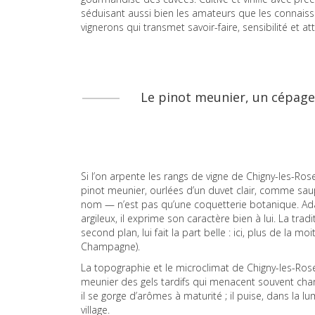
séduisant aussi bien les amateurs que les connais
vignerons qui transmet savoir-faire, sensibilité et 
Le pinot meunier, un cépage 
Si l’on arpente les rangs de vigne de Chigny-les-Roses
pinot meunier, ourlées d’un duvet clair, comme saup
nom — n’est pas qu’une coquetterie botanique. Adap
argileux, il exprime son caractère bien à lui. La tradi
second plan, lui fait la part belle : ici, plus de la m
Champagne).
La topographie et le microclimat de Chigny-les-Rose
meunier des gels tardifs qui menacent souvent cha
il se gorge d’arômes à maturité ; il puise, dans la l
village.