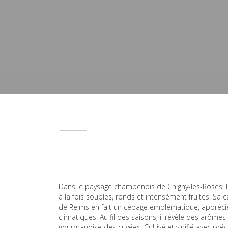
Dans le paysage champenois de Chigny-les-Roses, le
à la fois souples, ronds et intensément fruités. Sa 
de Reims en fait un cépage emblématique, apprécié 
climatiques. Au fil des saisons, il révèle des arômes 
gourmandise des cuvées. Cultivé et vinifié avec précisio