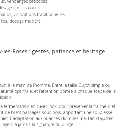
yeux, vendanges précoces
levage sur lies courts
hauds, vinifications traditionnelles
r lies, dosage modéré
-les-Roses : gestes, patience et héritage
out, à la main de l’homme. Entre la taille Guyot simple ou
aturité optimale, et l’attention portée à chaque étape de la
ission.
 fermentation en cuves inox, pour préserver la fraîcheur et
risent de brefs passages sous bois, apportant une souplesse
er. L’adaptation aux nuances du millésime, l’art d’ajuster
, figent à jamais la signature du village.