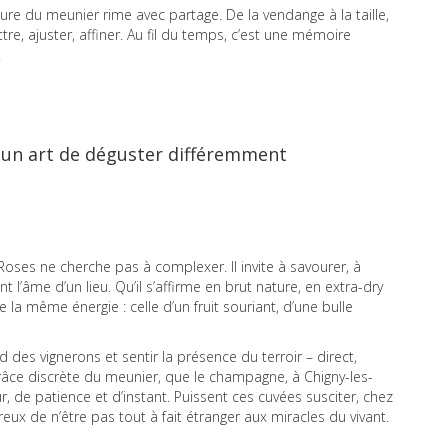
lture du meunier rime avec partage. De la vendange à la taille,
, ajuster, affiner. Au fil du temps, c’est une mémoire
.
é, un art de déguster différemment
-Roses ne cherche pas à complexer. Il invite à savourer, à
 l’âme d’un lieu. Qu’il s’affirme en brut nature, en extra-dry
 la même énergie : celle d’un fruit souriant, d’une bulle
des vignerons et sentir la présence du terroir – direct,
a grâce discrète du meunier, que le champagne, à Chigny-les-
, de patience et d’instant. Puissent ces cuvées susciter, chez
eux de n’être pas tout à fait étranger aux miracles du vivant.