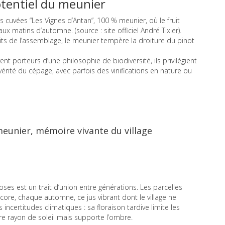
otentiel du meunier
 cuvées “Les Vignes d’Antan”, 100 % meunier, où le fruit
x matins d’automne. (source : site officiel André Tixier).
ts de l’assemblage, le meunier tempère la droiture du pinot
nt porteurs d’une philosophie de biodiversité, ils privilégient
érité du cépage, avec parfois des vinifications en nature ou
 meunier, mémoire vivante du village
ses est un trait d’union entre générations. Les parcelles
core, chaque automne, ce jus vibrant dont le village ne
 incertitudes climatiques : sa floraison tardive limite les
re rayon de soleil mais supporte l’ombre.