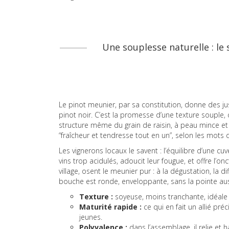
Une souplesse naturelle : le
Le pinot meunier, par sa constitution, donne des j
pinot noir. C’est la promesse d’une texture souple, d
structure même du grain de raisin, à peau mince et 
“fraîcheur et tendresse tout en un”, selon les mots 
Les vignerons locaux le savent : l’équilibre d’une cu
vins trop acidulés, adoucit leur fougue, et offre l’
village, osent le meunier pur : à la dégustation, la
bouche est ronde, enveloppante, sans la pointe aus
Texture :
soyeuse, moins tranchante, idéale po
Maturité rapide :
ce qui en fait un allié pr
jeunes.
Polyvalence :
dans l’assemblage, il relie et