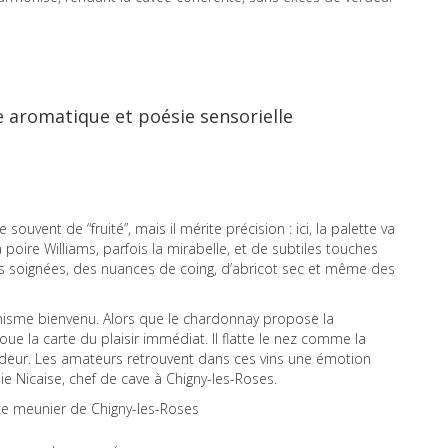
re aromatique et poésie sensorielle
souvent de “fruité”, mais il mérite précision : ici, la palette va
la poire Williams, parfois la mirabelle, et de subtiles touches
ions soignées, des nuances de coing, d’abricot sec et même des
misme bienvenu. Alors que le chardonnay propose la
joue la carte du plaisir immédiat. Il flatte le nez comme la
eur. Les amateurs retrouvent dans ces vins une émotion
phie Nicaise, chef de cave à Chigny-les-Roses.
te meunier de Chigny-les-Roses