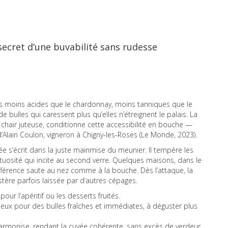
 secret d’une buvabilité sans rudesse
us moins acides que le chardonnay, moins tanniques que le
e bulles qui caressent plus qu’elles n’étreignent le palais. La
chair juteuse, conditionne cette accessibilité en bouche —
d’Alain Coulon, vigneron à Chigny-les-Roses (Le Monde, 2023).
vée s’écrit dans la juste mainmise du meunier. Il tempère les
onctuosité qui incite au second verre. Quelques maisons, dans le
 différence saute au nez comme à la bouche. Dès l’attaque, la
tère parfois laissée par d’autres cépages.
ur l’apéritif ou les desserts fruités.
écieux pour des bulles fraîches et immédiates, à déguster plus
 harmonise, rendant la cuvée cohérente, sans excès de verdeur