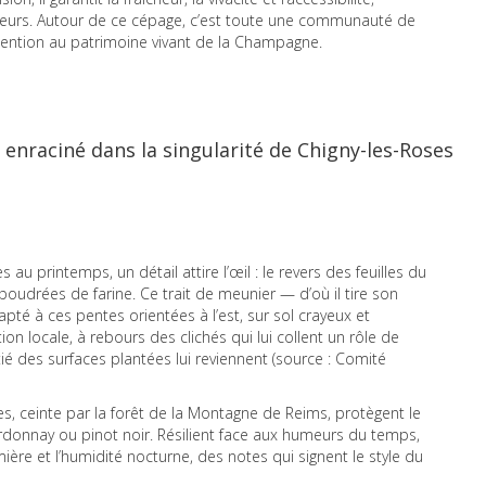
seurs. Autour de ce cépage, c’est toute une communauté de
attention au patrimoine vivant de la Champagne.
enraciné dans la singularité de Chigny-les-Roses
 au printemps, un détail attire l’œil : le revers des feuilles du
oudrées de farine. Ce trait de meunier — d’où il tire son
té à ces pentes orientées à l’est, sur sol crayeux et
tion locale, à rebours des clichés qui lui collent un rôle de
oitié des surfaces plantées lui reviennent (source : Comité
s, ceinte par la forêt de la Montagne de Reims, protègent le
rdonnay ou pinot noir. Résilient face aux humeurs du temps,
umière et l’humidité nocturne, des notes qui signent le style du