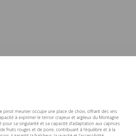
 pinot meunier occupe une place de choix, offrant des vins
capacité à exprimer le terroir crayeux et argileux du Montagne
pour sa singularité et sa capacité d’adaptation aux caprices
de fruits rouges et de poire, contribuant à l’équilibre et à la
n, il garantit la fraîcheur, la vivacité et l’accessibilité,