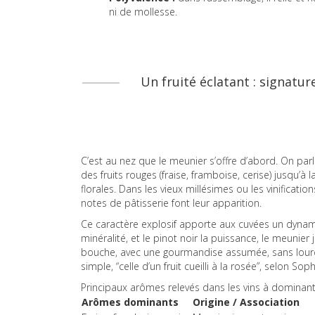
ni de mollesse.
Un fruité éclatant : signatu
C’est au nez que le meunier s’offre d’abord. On parle 
des fruits rouges (fraise, framboise, cerise) jusqu’à 
florales. Dans les vieux millésimes ou les vinificat
notes de pâtisserie font leur apparition.
Ce caractère explosif apporte aux cuvées un dyna
minéralité, et le pinot noir la puissance, le meunier 
bouche, avec une gourmandise assumée, sans lourd
simple, “celle d’un fruit cueilli à la rosée”, selon So
Principaux arômes relevés dans les vins à dominan
Arômes dominants
Origine / Association