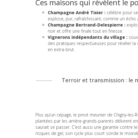
Ces maisons qui révèlent le p
Champagne André Tixier :
célèbre pour ses
explose, pur, rafraîchissant, comme un écho au
Champagne Bertrand-Delespierre :
exploi
noir et offre une finale tout en finesse.
Vignerons indépendants du village :
souve
des pratiques respectueuses pour révéler la v
en extra-brut.
Terroir et transmission : le
Plus qu’un cépage, le pinot meunier de Chigny-les-Ro
plantées par les arrière-grands-parents délivrent en
saurait se passer. C’est aussi une garantie contre les
risques de gel, son cycle plus court sonde le moind