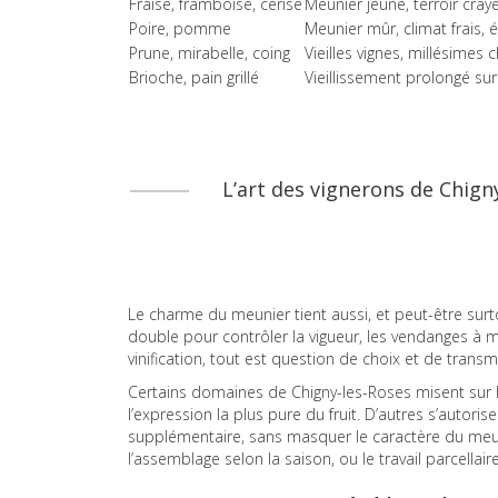
Fraise, framboise, cerise
Meunier jeune, terroir cra
Poire, pomme
Meunier mûr, climat frais, é
Prune, mirabelle, coing
Vieilles vignes, millésimes c
Brioche, pain grillé
Vieillissement prolongé su
L’art des vignerons de Chigny
Le charme du meunier tient aussi, et peut-être surt
double pour contrôler la vigueur, les vendanges à m
vinification, tout est question de choix et de transm
Certains domaines de Chigny-les-Roses misent sur la
l’expression la plus pure du fruit. D’autres s’auto
supplémentaire, sans masquer le caractère du meuni
l’assemblage selon la saison, ou le travail parcellaire