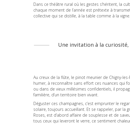
Dans ce théâtre rural où les gestes s’héritent, la cu
chaque moment de l’année est prétexte à transmettre
collective qui se distille, à la table comme à la vigne
Une invitation à la curiosit
Au creux de la flûte, le pinot meunier de Chigny-les
humer, à reconnaître sans effort ces nuances qui font
ou dans de vieux millésimes confidentiels, il propage
familière, d’un territoire bien vivant.
Déguster ces champagnes, c’est emprunter le regard 
solaire, toujours accueillant. Et se rappeler, par l
Roses, est d’abord affaire de souplesse et de saveur
tous ceux qui leveront le verre, ce sentiment chaleur