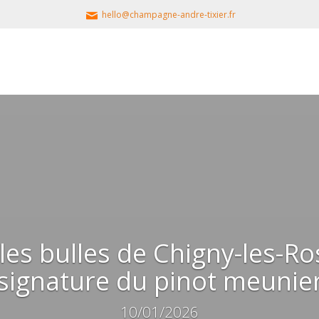
hello@champagne-andre-tixier.fr
les bulles de Chigny-les-Ros
signature du pinot meunie
10/01/2026