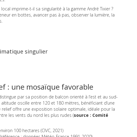
ocal imprime-t-il sa singularité à la gamme André Tixier ?
eneur en bottes, avancer pas à pas, observer la lumière, la
s.
limatique singulier
lief : une mosaïque favorable
istingue par sa position de balcon orienté à l’est et au sud-
 altitude oscille entre 120 et 180 mètres, bénéficiant d’une
relief offre une exposition solaire optimale, idéale pour la
ntre les vents du nord les plus rudes (
source : Comité
nviron 100 hectares (CIVC, 2021)
(référence : données Météo-France 1991-2020)