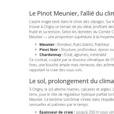
Le Pinot Meunier, l’allié du c
L’autre magie tient dans le choix des cépages. Sur l
trouve à Chigny un terrain de jeu idéal, profitant d
fruité et sa tension. Selon les données du Comité 
Meunier — une proportion supérieure à la moyenne
Meunier :
Rondeur, fruits blancs, fraîcheur
Pinot Noir :
Structure, profondeur, épices su
Chardonnay :
Éclat, agrumes, minéralité
Ce cocktail, sculpté par la douceur climatique de Ch
fines, une bouche ample mais nerveuse, des arômes 
rappelant la craie des sous-sols.
Le sol, prolongement du clima
À Chigny, le sol alterne marnes, calcaires et argiles
terre, joue le rôle de régulateur hydrique parfait lors 
Meunier. Ce binôme sol/climat s’invite dans l’équilibr
sensuelles et patinées par le temps.
Épaisseur de craie :
jusqu’à 200 m sous certa