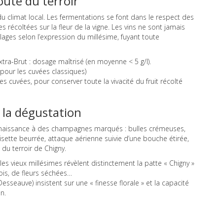
coute du terroir
du climat local. Les fermentations se font dans le respect des
es récoltées sur la fleur de la vigne. Les vins ne sont jamais
lages selon l’expression du millésime, fuyant toute
Extra-Brut : dosage maîtrisé (en moyenne < 5 g/l).
 pour les cuvées classiques)
s cuvées, pour conserver toute la vivacité du fruit récolté
 la dégustation
e naissance à des champagnes marqués : bulles crémeuses,
ette beurrée, attaque aérienne suivie d’une bouche étirée,
 du terroir de Chigny.
les vieux millésimes révèlent distinctement la patte « Chigny »
ois, de fleurs séchées…
esseauve) insistent sur une « finesse florale » et la capacité
n.