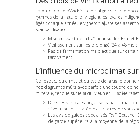
Des choix de vinification à l’é
La philosophie d'André Tixier s’aligne sur le tempo 
rythmes de la nature, privilégiant les levures indigèn
figés : chaque année, le vigneron ajuste ses assemb
standardisation.
Mise en avant de la fraîcheur sur les Brut et 
Vieillissement sur lies prolongé (24 à 48 mois
Pas de fermentation malolactique sur certaine
tardivement.
L’influence du microclimat sur
Ce respect du climat et du cycle de la vigne donn
nez d’agrumes mûrs avec parfois une touche de nois
minérale, tendue sur le fil du Meunier — fidèle reflet
Dans les verticales organisées par la maison, 
: évolution lente, arômes tertiaires de sous-b
Les avis de guides spécialisés (RVF, Bettane+D
de garde supérieure à la moyenne de la régio