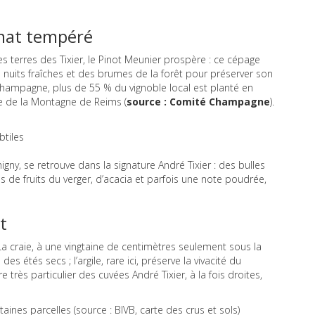
limat tempéré
es terres des Tixier, le Pinot Meunier prospère : ce cépage
es nuits fraîches et des brumes de la forêt pour préserver son
Champagne, plus de 55 % du vignoble local est planté en
 de la Montagne de Reims (
source : Comité Champagne
).
btiles
igny, se retrouve dans la signature André Tixier : des bulles
de fruits du verger, d’acacia et parfois une note poudrée,
t
. La craie, à une vingtaine de centimètres seulement sous la
des étés secs ; l’argile, rare ici, préserve la vivacité du
e très particulier des cuvées André Tixier, à la fois droites,
ines parcelles (source : BIVB, carte des crus et sols)