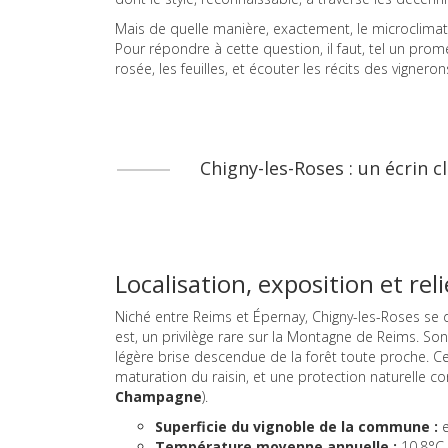
Mais de quelle manière, exactement, le microclimat l
Pour répondre à cette question, il faut, tel un prom
rosée, les feuilles, et écouter les récits des vigneron
Chigny-les-Roses : un écrin c
Localisation, exposition et re
Niché entre Reims et Épernay, Chigny-les-Roses se d
est, un privilège rare sur la Montagne de Reims. Son
légère brise descendue de la forêt toute proche. Ce 
maturation du raisin, et une protection naturelle co
Champagne
).
Superficie du vignoble de la commune :
e
Température moyenne annuelle :
10,8°C 