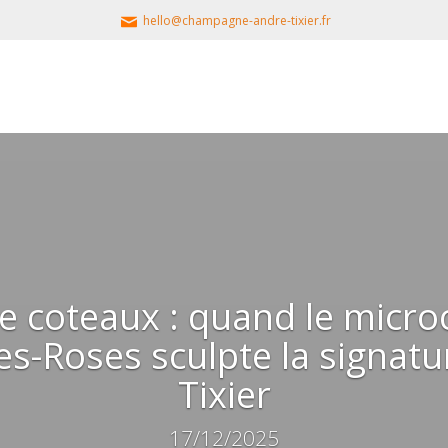
hello@champagne-andre-tixier.fr
de coteaux : quand le micro
es-Roses sculpte la signat
Tixier
17/12/2025