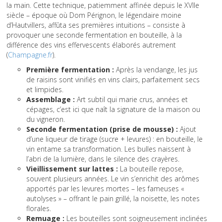
la main. Cette technique, patiemment affinée depuis le XVIIe
siècle – époque où Dom Pérignon, le légendaire moine
d’Hautvillers, affûta ses premières intuitions – consiste à
provoquer une seconde fermentation en bouteille, à la
différence des vins effervescents élaborés autrement
(
Champagne.fr
).
Première fermentation :
Après la vendange, les jus
de raisins sont vinifiés en vins clairs, parfaitement secs
et limpides.
Assemblage :
Art subtil qui marie crus, années et
cépages, c’est ici que naît la signature de la maison ou
du vigneron.
Seconde fermentation (prise de mousse) :
Ajout
d’une liqueur de tirage (sucre + levures) : en bouteille, le
vin entame sa transformation. Les bulles naissent à
l’abri de la lumière, dans le silence des crayères.
Vieillissement sur lattes :
La bouteille repose,
souvent plusieurs années. Le vin s’enrichit des arômes
apportés par les levures mortes – les fameuses «
autolyses » – offrant le pain grillé, la noisette, les notes
florales.
Remuage :
Les bouteilles sont soigneusement inclinées