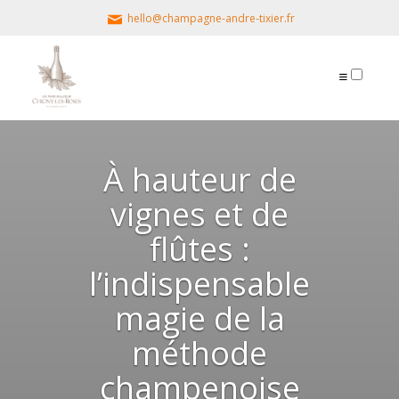
hello@champagne-andre-tixier.fr
PUBLICATIONS
À hauteur de
vignes et de
flûtes :
l’indispensable
magie de la
méthode
champenoise