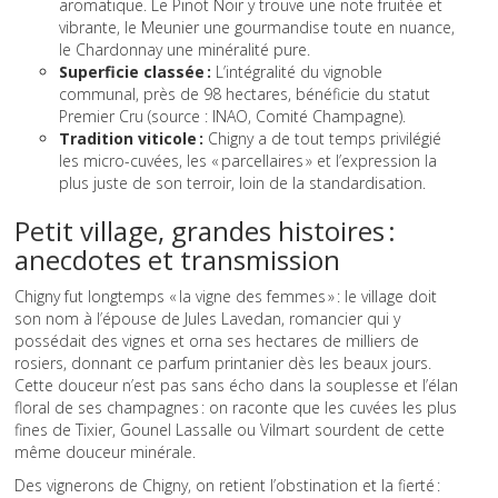
aromatique. Le Pinot Noir y trouve une note fruitée et
vibrante, le Meunier une gourmandise toute en nuance,
le Chardonnay une minéralité pure.
Superficie classée :
L’intégralité du vignoble
communal, près de 98 hectares, bénéficie du statut
Premier Cru (source : INAO, Comité Champagne).
Tradition viticole :
Chigny a de tout temps privilégié
les micro-cuvées, les « parcellaires » et l’expression la
plus juste de son terroir, loin de la standardisation.
Petit village, grandes histoires :
anecdotes et transmission
Chigny fut longtemps « la vigne des femmes » : le village doit
son nom à l’épouse de Jules Lavedan, romancier qui y
possédait des vignes et orna ses hectares de milliers de
rosiers, donnant ce parfum printanier dès les beaux jours.
Cette douceur n’est pas sans écho dans la souplesse et l’élan
floral de ses champagnes : on raconte que les cuvées les plus
fines de Tixier, Gounel Lassalle ou Vilmart sourdent de cette
même douceur minérale.
Des vignerons de Chigny, on retient l’obstination et la fierté :