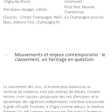
Chigny-les-Roses
commune)
Pinot Noir, Meunier,
Principaux cépages cultivés
Chardonnay
(Sources : Comité Champagne, INAO, «Le Champagne pour les
Nuls», éditions First, Champagne.fr)
Mouvements et enjeux contemporains : le
classement, un héritage en question
Le classement des crus, s’il incarne pour beaucoup un
certificat de noblesse, n’est pas exempt de débats. Certains
terroirs « non classés » produisent des vins d’émotion, et la
dynamique des vignerons indépendants contribue à bousculer
la grille officielle. Pourtant, à Chigny comme ailleurs, la mention
Premier Cru agit comme une boussole. Elle incite à l’exigence,