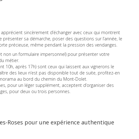
ns apprécient sincèrement d’échanger avec ceux qui montrent
de présenter sa démarche, poser des questions sur l’année, le
une porte précieuse, même pendant la pression des vendanges.
et non un formulaire impersonnel) pour présenter votre
du métier.
nt 10h, après 17h) sont ceux qui laissent aux vignerons le
 maître des lieux n’est pas disponible tout de suite, profitez-en
n panorama au bord du chemin du Mont-Dolet.
s, pour un léger supplément, acceptent d’organiser des
ges, pour deux ou trois personnes.
les-Roses pour une expérience authentique