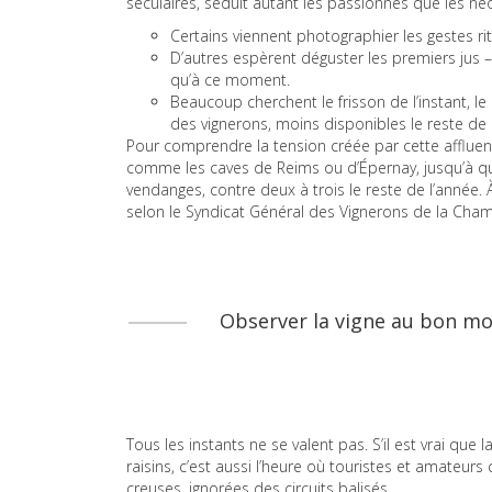
séculaires, séduit autant les passionnés que les né
Certains viennent photographier les gestes rit
D’autres espèrent déguster les premiers jus 
qu’à ce moment.
Beaucoup cherchent le frisson de l’instant, 
des vignerons, moins disponibles le reste de 
Pour comprendre la tension créée par cette affluence
comme les caves de Reims ou d’Épernay, jusqu’à qu
vendanges, contre deux à trois le reste de l’année. 
selon le Syndicat Général des Vignerons de la Cha
Observer la vigne au bon mom
Tous les instants ne se valent pas. S’il est vrai que
raisins, c’est aussi l’heure où touristes et amate
creuses, ignorées des circuits balisés.