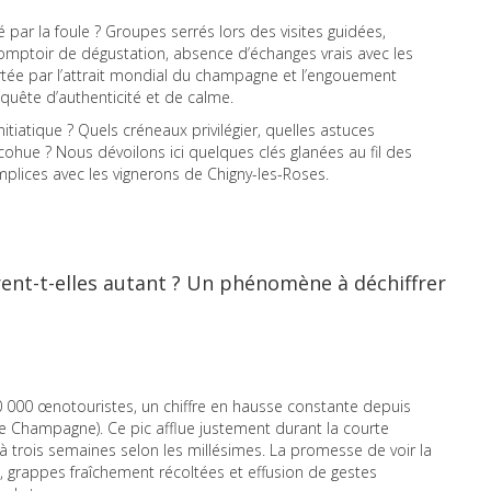
sé par la foule ? Groupes serrés lors des visites guidées,
 comptoir de dégustation, absence d’échanges vrais avec les
tée par l’attrait mondial du champagne et l’engouement
quête d’authenticité et de calme.
initiatique ? Quels créneaux privilégier, quelles astuces
 cohue ? Nous dévoilons ici quelques clés glanées au fil des
plices avec les vignerons de Chigny-les-Roses.
rent-t-elles autant ? Un phénomène à déchiffrer
 000 œnotouristes, un chiffre en hausse constante depuis
e Champagne). Ce pic afflue justement durant la courte
à trois semaines selon les millésimes. La promesse de voir la
, grappes fraîchement récoltées et effusion de gestes