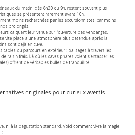
éneaux du matin, dès 8h30 ou 9h, restent souvent plus
ristiques se présentent rarement avant 10h.
ement moins recherchées par les excursionnistes, car moins
ends prolongés.
eurs calquent leur venue sur l’ouverture des vendanges.
sse vite place à une atmosphère plus détendue après la
sins sont déjà en cuve.
tables ou parcours en extérieur : balisages à travers les
de raisin frais. Là où les caves phares voient s’entasser les
les) offrent de véritables bulles de tranquillité.
ternatives originales pour curieux avertis
e, ni à la dégustation standard. Voici comment vivre la magie
 :