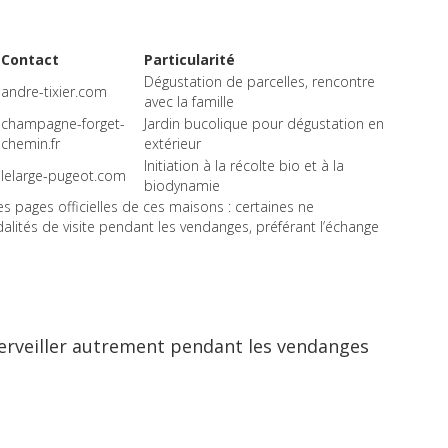
Contact
Particularité
Dégustation de parcelles, rencontre
andre-tixier.com
avec la famille
champagne-forget-
Jardin bucolique pour dégustation en
chemin.fr
extérieur
Initiation à la récolte bio et à la
lelarge-pugeot.com
biodynamie
es pages officielles de ces maisons : certaines ne
tés de visite pendant les vendanges, préférant l’échange
merveiller autrement pendant les vendanges