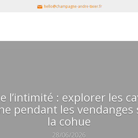
hello@champagne-andre-tixier.fr
de l’intimité : explorer les c
e pendant les vendanges s
la cohue
28/06/2026