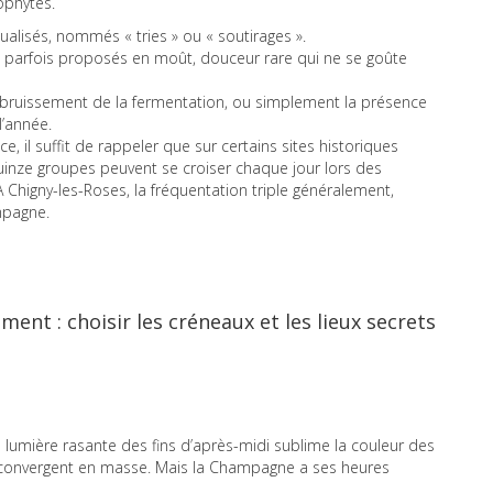
ophytes.
ualisés, nommés « tries » ou « soutirages ».
– parfois proposés en moût, douceur rare qui ne se goûte
le bruissement de la fermentation, ou simplement la présence
l’année.
, il suffit de rappeler que sur certains sites historiques
inze groupes peuvent se croiser chaque jour lors des
À Chigny-les-Roses, la fréquentation triple généralement,
mpagne.
ent : choisir les créneaux et les lieux secrets
 la lumière rasante des fins d’après-midi sublime la couleur des
urs convergent en masse. Mais la Champagne a ses heures