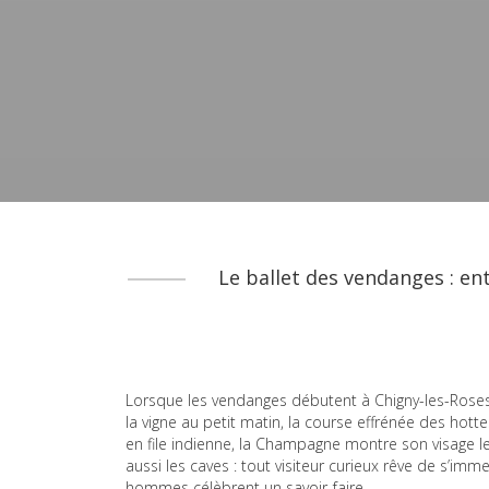
Le ballet des vendanges : ent
Lorsque les vendanges débutent à Chigny-les-Roses, le
la vigne au petit matin, la course effrénée des hot
en file indienne, la Champagne montre son visage le 
aussi les caves : tout visiteur curieux rêve de s’i
hommes célèbrent un savoir-faire.