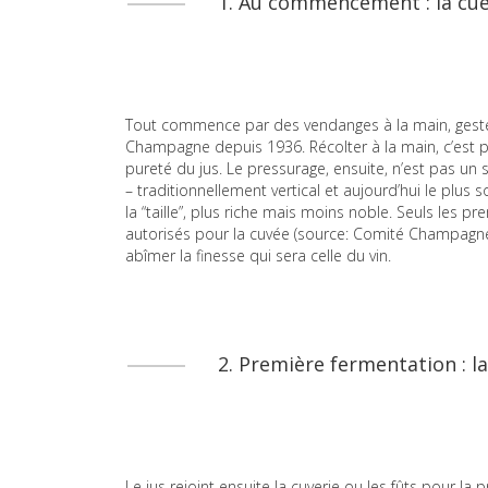
1. Au commencement : la cuei
Tout commence par des vendanges à la main, geste 
Champagne depuis 1936. Récolter à la main, c’est pr
pureté du jus. Le pressurage, ensuite, n’est pas un 
– traditionnellement vertical et aujourd’hui le plus s
la “taille”, plus riche mais moins noble. Seuls les pr
autorisés pour la cuvée (source: Comité Champagne).
abîmer la finesse qui sera celle du vin.
2. Première fermentation : la
Le jus rejoint ensuite la cuverie ou les fûts pour la