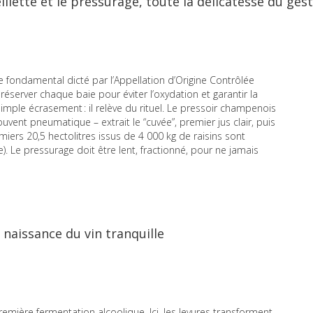
llette et le pressurage, toute la délicatesse du ges
fondamental dicté par l’Appellation d’Origine Contrôlée
éserver chaque baie pour éviter l’oxydation et garantir la
simple écrasement : il relève du rituel. Le pressoir champenois
ouvent pneumatique – extrait le “cuvée”, premier jus clair, puis
emiers 20,5 hectolitres issus de 4 000 kg de raisins sont
 Le pressurage doit être lent, fractionné, pour ne jamais
 naissance du vin tranquille
 première fermentation alcoolique. Ici, les levures transforment