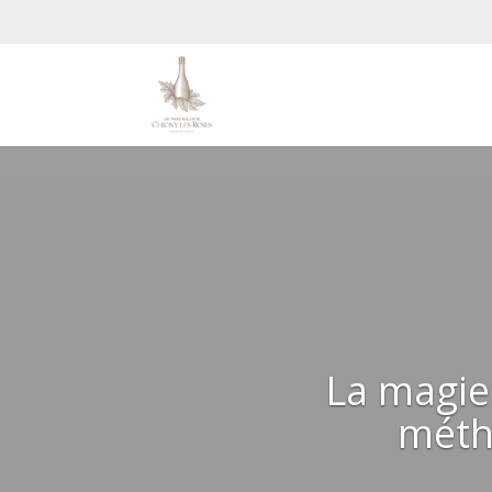
La magie 
méth