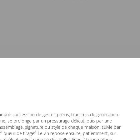
r une succession de gestes précis, transmis de génération
gne, se prolonge par un pressurage délicat, puis par une
’assemblage, signature du style de chaque maison, suivie par
“liqueur de tirage”. Le vin repose ensuite, patiemment, sur
 révèlent enfin la pureté des bulles fines. Chaque étape