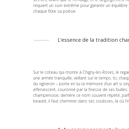
requiert un soin extrême pour garantir un équilibre s
chaque flûte sa poésie.
L’essence de la tradition ch
Sur le coteau qui monte à Chigny-les-Roses, le reg
une armée tranquille, veillant sur le temps. Ici, cha
du vigneron – porte en lui la mémoire d’un art si si
effervescent, couronné par la finesse de ses bulles
champenoise, derrière ce nom souvent répété, parfo
beauté, il faut cheminer dans ses coulisses, là où l’i