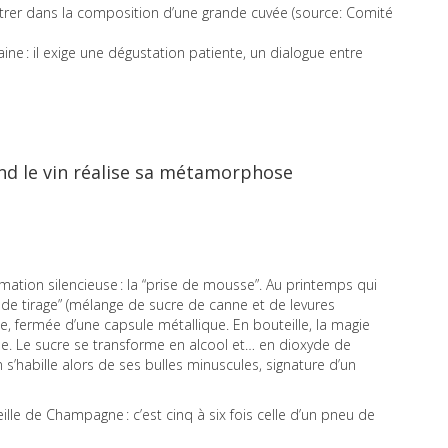
ntrer dans la composition d’une grande cuvée (source: Comité
e : il exige une dégustation patiente, un dialogue entre
and le vin réalise sa métamorphose
tion silencieuse : la “prise de mousse”. Au printemps qui
ur de tirage” (mélange de sucre de canne et de levures
lle, fermée d’une capsule métallique. En bouteille, la magie
e. Le sucre se transforme en alcool et… en dioxyde de
n s’habille alors de ses bulles minuscules, signature d’un
lle de Champagne : c’est cinq à six fois celle d’un pneu de