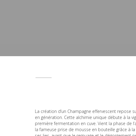
La création d’un Champagne effervescent repose su
en génération. Cette alchimie unique débute à la vi
première fermentation en cuve. Vient la phase de l
la fameuse prise de mousse en bouteille grâce à la 
ses lies, avant que le remuage et le dégorgement ne