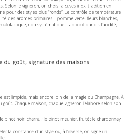
. Selon le vigneron, on choisira cuves inox, tradition en
rie pour des styles plus “ronds”. Le contrôle de température
btilité des arômes primaires – pomme verte, fleurs blanches,
lolactique, non systématique – adoucit parfois l’acidité,
re du goût, signature des maisons
Elle est limpide, mais encore loin de la magie du Champagne. À
du goût. Chaque maison, chaque vigneron l’élabore selon son
 pinot noir, charnu ; le pinot meunier, fruité ; le chardonnay,
ler la constance d’un style ou, à l’inverse, on signe un
le.