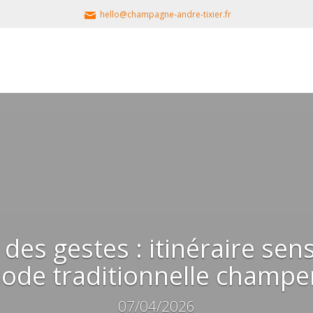
hello@champagne-andre-tixier.fr
des gestes : itinéraire sens
ode traditionnelle champe
07/04/2026