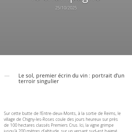
25/10/2025
Le sol, premier écrin du vin : portrait d’un
terroir singulier
Sur cette butte de l’Entre-deux-Monts, à la sortie de Reims, le
village de Chigny-les-Roses coule des jours heureux sur près
de 100 hectares classés Premiers Crus. Ici, la vigne grimpe
jusqu’à 200 mètres d’altitude, sur un versant sud-est baigné