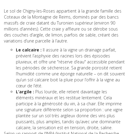
Le sol de Chigny-les-Roses appartient à la grande famille des
Coteaux de la Montagne de Reims, dominés par des bancs
massifs de craie datant du Turonien supérieur (environ 90
millions d’années). Cette craie y affleure ou se dérobe sous
des couches d’argile, de limon, parfois de sable, créant des
variations d’une parcelle à l’autre.
Le calcaire :
Il assure à la vigne un drainage parfait,
prévient l’asphyxie des racines lors des épisodes
pluvieux, et offre une "réserve d’eau" accessible pendant
les périodes de sécheresse. Sa grande porosité retient
l’humidité comme une éponge naturelle – on dit souvent
qu’un sol calcaire boit la pluie pour l’offrir à la vigne au
cœur de l’été.
L’argile :
Plus lourde, elle retient davantage les
éléments minéraux et les restitue lentement. Cela
participe à la générosité du vin, à sa chair. Elle imprime
une signature différente selon sa proportion : une vigne
plantée sur un sol très argileux donne des vins plus
puissants, plus amples, tandis qu’avec une dominante
calcaire, la sensation est en tension, droite, saline.
Selon un rapport de l’INRA (Institut National de la Recherche