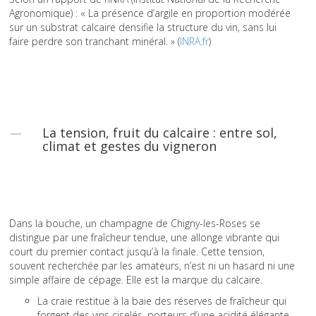
Agronomique) : « La présence d’argile en proportion modérée
sur un substrat calcaire densifie la structure du vin, sans lui
faire perdre son tranchant minéral. » (
INRA.fr
)
La tension, fruit du calcaire : entre sol,
climat et gestes du vigneron
Dans la bouche, un champagne de Chigny-les-Roses se
distingue par une fraîcheur tendue, une allonge vibrante qui
court du premier contact jusqu’à la finale. Cette tension,
souvent recherchée par les amateurs, n’est ni un hasard ni une
simple affaire de cépage. Elle est la marque du calcaire.
La craie restitue à la baie des réserves de fraîcheur qui
forgent des vins ciselés, porteurs d’une acidité élégante,