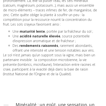
profondément. Là, elle va puiser l’eau, les sels minéraux
(calcium, magnésium, potassium...), mais aussi un ensemble
de micro-éléments – traces infimes de fer, de manganèse, de
zinc. Cette quête oblige la plante à souffrir un peu : la
compétition pour la ressource nourrit la concentration du
fruit. Les sols crayeux favorisent ainsi :
Une
maturité lente
, portée par la fraîcheur du sol ;
Une
acidité naturelle élevée
, source potentielle
d’expression aromatique et de fraîcheur ;
Des
rendements raisonnés
, rarement abondants,
offrant une intensité et une tension notables aux vins.
Le sol n’est jamais qu’un support sous la vigne, mais bien un
partenaire invisible : la composition microbienne, la vie
présente (lombrics, microfaune), l’interaction entre racines et
craie, participent à la vivacité déjà dans la baie de raisin
(Institut National de l’Origine et de la Qualité).
Minéralité : un goût, une sensation, un