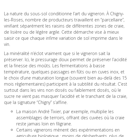
La nature du sous-sol conditionne l’art du vigneron. À Chigny-
les-Roses, nombre de producteurs travaillent en “parcellaire”,
vinifiant séparément les raisins de différentes zones de craie,
de lisière ou de légère argile. Cette démarche vise à mieux
saisir ce que chaque infime variation de sol imprime dans le
vin.
La minéralité n’éclot vraiment que si le vigneron sait la
préserver. Ici, le pressurage doux permet de préserver l’acidité
et la finesse des moûts. Les fermentations à basse
température, quelques passages en fûts ou en cuves inox, et
le choix d’une maturation longue (souvent bien au-delà des 15
mois règlementaires) participent à la subtilité du résultat. C’est
surtout dans les vins non dosés ou faiblement dosés, où le
sucre ne vient pas masquer l’acidité et le tranchant de la craie,
que la signature “Chigny” s’affine.
La maison André Tixier, par exemple, multiplie les
assemblages de terroirs, offrant des cuvées où la craie
reste jamais loin en filigrane.
Certains vignerons mènent des expérimentations en
agriculture biologique : moins de désherbants, plus de