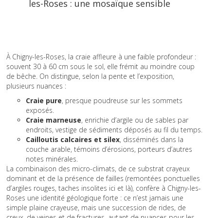
les-Roses : une mosaïque sensible
À Chigny-les-Roses, la craie affleure à une faible profondeur :
souvent 30 à 60 cm sous le sol, elle frémit au moindre coup
de bêche. On distingue, selon la pente et l’exposition,
plusieurs nuances :
Craie pure
, presque poudreuse sur les sommets
exposés.
Craie marneuse
, enrichie d’argile ou de sables par
endroits, vestige de sédiments déposés au fil du temps.
Cailloutis calcaires et silex
, disséminés dans la
couche arable, témoins d’érosions, porteurs d’autres
notes minérales.
La combinaison des micro-climats, de ce substrat crayeux
dominant et de la présence de failles (remontées ponctuelles
d’argiles rouges, taches insolites ici et là), confère à Chigny-les-
Roses une identité géologique forte : ce n’est jamais une
simple plaine crayeuse, mais une succession de rides, de
creux, de veines et de fractures, autant de nuances pour les