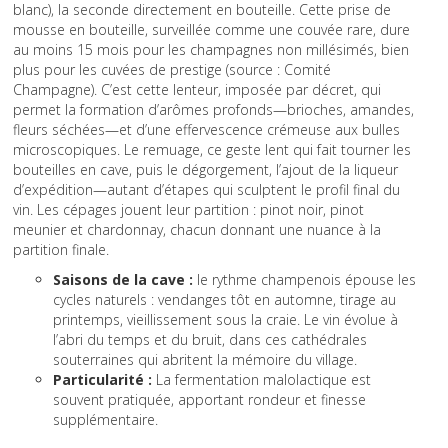
blanc), la seconde directement en bouteille. Cette prise de
mousse en bouteille, surveillée comme une couvée rare, dure
au moins 15 mois pour les champagnes non millésimés, bien
plus pour les cuvées de prestige (source : Comité
Champagne). C’est cette lenteur, imposée par décret, qui
permet la formation d’arômes profonds—brioches, amandes,
fleurs séchées—et d’une effervescence crémeuse aux bulles
microscopiques. Le remuage, ce geste lent qui fait tourner les
bouteilles en cave, puis le dégorgement, l’ajout de la liqueur
d’expédition—autant d’étapes qui sculptent le profil final du
vin. Les cépages jouent leur partition : pinot noir, pinot
meunier et chardonnay, chacun donnant une nuance à la
partition finale.
Saisons de la cave :
le rythme champenois épouse les
cycles naturels : vendanges tôt en automne, tirage au
printemps, vieillissement sous la craie. Le vin évolue à
l’abri du temps et du bruit, dans ces cathédrales
souterraines qui abritent la mémoire du village.
Particularité :
La fermentation malolactique est
souvent pratiquée, apportant rondeur et finesse
supplémentaire.