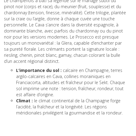
Le champenois a bâti sa légende sur le mariage subtil du
pinot noir (corps et race), du meunier (fruit, souplesse) et du
chardonnay (tension, finesse, minéralité). Cette trilogie, plantée
sur la craie ou l’argile, donne à chaque cuvée une touche
personnelle. Le Cava s’ancre dans la diversité espagnole, à
dominante blanche, avec parfois du chardonnay ou du pinot
noir pour les versions modernes. Le Prosecco est presque
toujours un monovariétal : la Glera, capable d’enchanter par
sa pureté florale. Les crémants portent la signature locale :
riesling, chenin, pinot blanc, gamay, chacun colorant la bulle
d’un accent régional distinct.
L’importance du sol :
calcaire en Champagne, terres
argilo-calcaires en Cava, collines morainiques en
Franciacorta, altitudes et fraîcheur pour le Sekt. Chaque
sol imprime une note : tension, fraîcheur, rondeur, tout
est affaire d’origine.
Climat :
le climat continental de la Champagne forge
l’acidité, la fraîcheur et la longévité. Les régions
méridionales privilégient la gourmandise et la rondeur.