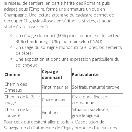
le réseau de sentiers, en partie hérité des Romains puis
adapté sous l’Empire, forme une armature unique en
Champagne. Une lecture attentive du cadastre permet de
découper Chigny-les-Roses en véritables strates, chaque
strate étant associée à :
Un cépage dominant (60% pinot meunier sur le secteur,
30% chardonnay, 10% pinot noir selon l’INAO)
Un usage du sol (vigne monoculturale, prés, boisements
de têtes)
Une exposition et donc une expression particulière du
sol crayeux
Cépage
Chemin
Particularité
dominant
Chemin des
Pinot meunier
Sol frais, maturité tardive
Ormeaux
Chemin de la Belle
Craie pure, finesse
Chardonnay
Image
aromatique
Chemin de la
Situation surélevée,
Pinot noir
Louvière
grande vigueur
Pour ceux qui désirent aller plus loin, l’Association de
Sauvegarde du Patrimoine de Chigny propose d’ailleurs des