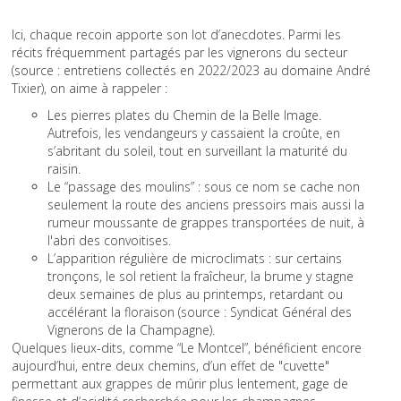
Ici, chaque recoin apporte son lot d’anecdotes. Parmi les
récits fréquemment partagés par les vignerons du secteur
(source : entretiens collectés en 2022/2023 au domaine André
Tixier), on aime à rappeler :
Les pierres plates du Chemin de la Belle Image.
Autrefois, les vendangeurs y cassaient la croûte, en
s’abritant du soleil, tout en surveillant la maturité du
raisin.
Le “passage des moulins” : sous ce nom se cache non
seulement la route des anciens pressoirs mais aussi la
rumeur moussante de grappes transportées de nuit, à
l'abri des convoitises.
L’apparition régulière de microclimats : sur certains
tronçons, le sol retient la fraîcheur, la brume y stagne
deux semaines de plus au printemps, retardant ou
accélérant la floraison (source : Syndicat Général des
Vignerons de la Champagne).
Quelques lieux-dits, comme “Le Montcel”, bénéficient encore
aujourd’hui, entre deux chemins, d’un effet de "cuvette"
permettant aux grappes de mûrir plus lentement, gage de