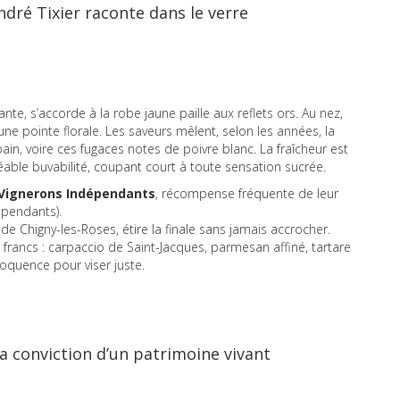
dré Tixier raconte dans le verre
raçante, s’accorde à la robe jaune paille aux reflets ors. Au nez,
une pointe florale. Les saveurs mêlent, selon les années, la
ain, voire ces fugaces notes de poivre blanc. La fraîcheur est
éable buvabilité, coupant court à toute sensation sucrée.
 Vignerons Indépendants
, récompense fréquente de leur
épendants).
de Chigny-les-Roses, étire la finale sans jamais accrocher.
 francs : carpaccio de Saint-Jacques, parmesan affiné, tartare
oquence pour viser juste.
a conviction d’un patrimoine vivant