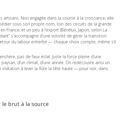
es artisans. Non engagée dans la course à la croissance, elle
pédier sous son propre nom, loin des circuits de la grande
e, en France, et un peu à l’export (Bénélux, Japon, selon La
ant” s’accompagne d’une volonté de gérer la transition
té, retour du labour enherbé — chaque choix compte, même s’il
renchère, pas de faux éclat. Juste la force pleine d’une
n paysan, d’un climat, d’une année. On redécouvre ainsi un
nvitation à lever la flûte la tête haute — pour voir, dans
r le brut à la source