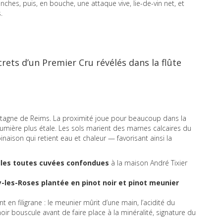
ches, puis, en bouche, une attaque vive, lie-de-vin net, et
.
secrets d’un Premier Cru révélés dans la flûte
ontagne de Reims. La proximité joue pour beaucoup dans la
a lumière plus étale. Les sols marient des marnes calcaires du
naison qui retient eau et chaleur — favorisant ainsi la
illes toutes cuvées confondues
à la maison André Tixier
y-les-Roses plantée en pinot noir et pinot meunier
nt en filigrane : le meunier mûrit d’une main, l’acidité du
noir bouscule avant de faire place à la minéralité, signature du