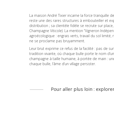
La maison André Tixier incarne la force tranquille d
reste une des rares structures à embouteiller et ex
distribution ; sa clientèle fidèle se recrute sur plac
Champagne Viticole). La mention “Vigneron Indépend
agroécologique : engrais verts, travail du sol limi
ne se proclame pas bruyamment.
Leur brut exprime ce refus de la facilité : pas de su
tradition vivante, où chaque bulle porte le nom d’u
champagne à taille humaine, à portée de main : une i
chaque bulle, l’âme d’un village persister.
Pour aller plus loin : explore