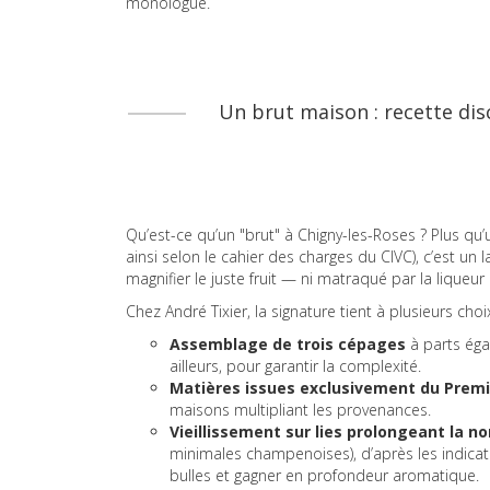
monologue.
Un brut maison : recette disc
Qu’est-ce qu’un "brut" à Chigny-les-Roses ? Plus qu
ainsi selon le cahier des charges du CIVC), c’est un l
magnifier le juste fruit — ni matraqué par la liqueu
Chez André Tixier, la signature tient à plusieurs choix
Assemblage de trois cépages
à parts éga
ailleurs, pour garantir la complexité.
Matières issues exclusivement du Premi
maisons multipliant les provenances.
Vieillissement sur lies prolongeant la n
minimales champenoises), d’après les indicat
bulles et gagner en profondeur aromatique.