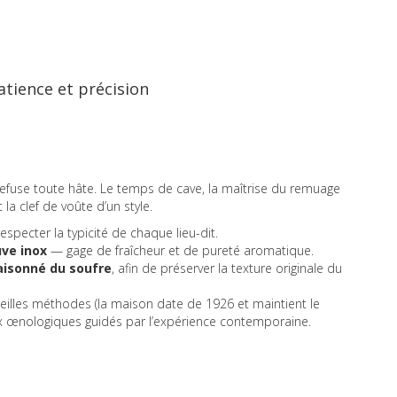
patience et précision
r refuse toute hâte. Le temps de cave, la maîtrise du remuage
la clef de voûte d’un style.
respecter la typicité de chaque lieu-dit.
ve inox
— gage de fraîcheur et de pureté aromatique.
aisonné du soufre
, afin de préserver la texture originale du
 vieilles méthodes (la maison date de 1926 et maintient le
x œnologiques guidés par l’expérience contemporaine.