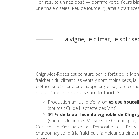
Il en résulte un nez posé — pomme verte, fleurs blan
une finale ciselée. Peu de lourdeur, jamais d’artifices
La vigne, le climat, le sol : 
Chigny-les-Roses est ceinturé par la forêt de la M
fraîcheur du climat : les vents y sont moins secs, l
crétacé supérieur à une nappe argileuse, rare combi
maturité des raisins sans sacrifier l’acidité.
Production annuelle d’environ
65 000 boute
(source : Guide Hachette des Vins).
91 % de la surface du vignoble de Chign
(source: Union des Maisons de Champagne).
C’est ce lien d’inclinaison et d’exposition que l’on se
chardonnay veille à la fraîcheur, l’ampleur du pinot 