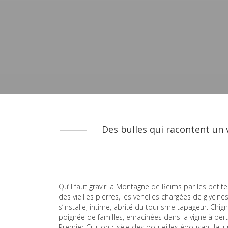
Des bulles qui racontent un v
Qu’il faut gravir la Montagne de Reims par les petite
des vieilles pierres, les venelles chargées de glycin
s’installe, intime, abrité du tourisme tapageur. Ch
poignée de familles, enracinées dans la vigne à per
Premier Cru, on cisèle des bouteilles épousant la lu