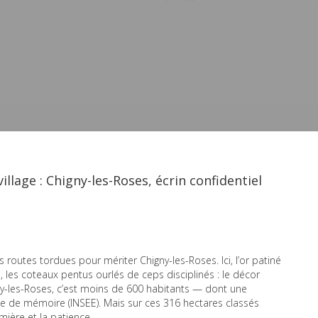
illage : Chigny-les-Roses, écrin confidentiel
s routes tordues pour mériter Chigny-les-Roses. Ici, l’or patiné
es, les coteaux pentus ourlés de ceps disciplinés : le décor
igny-les-Roses, c’est moins de 600 habitants — dont une
te de mémoire (INSEE). Mais sur ces 316 hectares classés
mière et la patience.