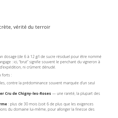
rète, vérité du terroir
’un dosage (de 6 à 12 g/l de sucre résiduel pour être nommé
angage : ici, “brut” signifie souvent le penchant du vigneron à
r d’expédition, ni crûment dénudé.
 forts :
les, contre la prédominance souvent marquée d’un seul
er Cru de Chigny-les-Roses
— une rareté, la plupart des
orme
: plus de 30 mois (soit 6 de plus que les exigences
ions du domaine lui-même, pour allonger la finesse des