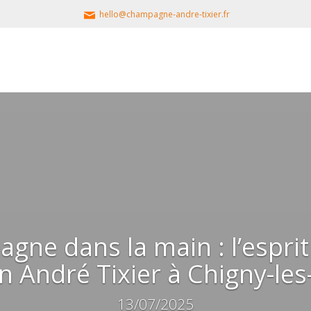
hello@champagne-andre-tixier.fr
ne dans la main : l’esprit
 André Tixier à Chigny-le
13/07/2025