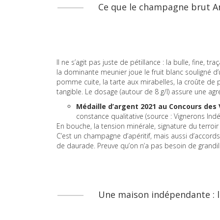
Ce que le champagne brut An
Il ne s’agit pas juste de pétillance : la bulle, fine, t
la dominante meunier joue le fruit blanc souligné d’
pomme cuite, la tarte aux mirabelles, la croûte de p
tangible. Le dosage (autour de 8 g/l) assure une agr
Médaille d’argent 2021 au Concours des
constance qualitative (source : Vignerons Ind
En bouche, la tension minérale, signature du terroir 
C’est un champagne d’apéritif, mais aussi d’accords
de daurade. Preuve qu’on n’a pas besoin de grandil
Une maison indépendante : l