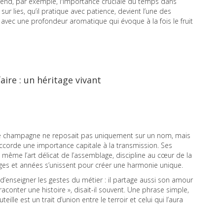
prend, par exemple, l'importance cruciale du temps dans
ur lies, qu’il pratique avec patience, devient l’une des
s, avec une profondeur aromatique qui évoque à la fois le fruit
aire : un héritage vivant
 de champagne ne reposait pas uniquement sur un nom, mais
il accorde une importance capitale à la transmission. Ses
t même l’art délicat de l’assemblage, discipline au cœur de la
es et années s’unissent pour créer une harmonie unique.
 d’enseigner les gestes du métier : il partage aussi son amour
aconter une histoire », disait-il souvent. Une phrase simple,
le est un trait d’union entre le terroir et celui qui l’aura