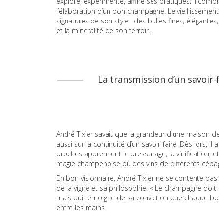
explore, expérimente, affine ses pratiques. Il com
l’élaboration d’un bon champagne. Le vieillissement s
signatures de son style : des bulles fines, élégante
et la minéralité de son terroir.
La transmission d’un savoir-f
André Tixier savait que la grandeur d'une maison
aussi sur la continuité d’un savoir-faire. Dès lors, 
proches apprennent le pressurage, la vinification, e
magie champenoise où des vins de différents cépag
En bon visionnaire, André Tixier ne se contente pas
de la vigne et sa philosophie. « Le champagne doit r
mais qui témoigne de sa conviction que chaque bouteil
entre les mains.