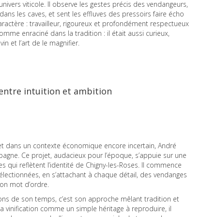
ivers viticole. Il observe les gestes précis des vendangeurs,
ns les caves, et sent les effluves des pressoirs faire écho
caractère : travailleur, rigoureux et profondément respectueux
mme enraciné dans la tradition : il était aussi curieux,
n et l’art de le magnifier.
 entre intuition et ambition
 et dans un contexte économique encore incertain, André
agne. Ce projet, audacieux pour l’époque, s’appuie sur une
s qui reflètent l’identité de Chigny-les-Roses. Il commence
lectionnées, en s’attachant à chaque détail, des vendanges
 son mot d’ordre.
rons de son temps, c’est son approche mêlant tradition et
 vinification comme un simple héritage à reproduire, il