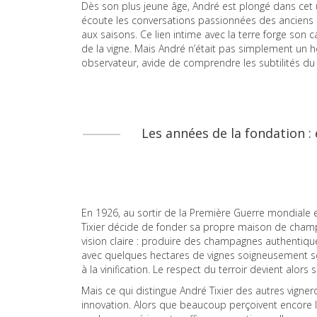
Dès son plus jeune âge, André est plongé dans cet un
écoute les conversations passionnées des anciens da
aux saisons. Ce lien intime avec la terre forge son 
de la vigne. Mais André n’était pas simplement un ho
observateur, avide de comprendre les subtilités du vi
Les années de la fondation :
En 1926, au sortir de la Première Guerre mondiale
Tixier décide de fonder sa propre maison de champ
vision claire : produire des champagnes authentique
avec quelques hectares de vignes soigneusement sé
à la vinification. Le respect du terroir devient alors
Mais ce qui distingue André Tixier des autres vigne
innovation. Alors que beaucoup perçoivent encore la