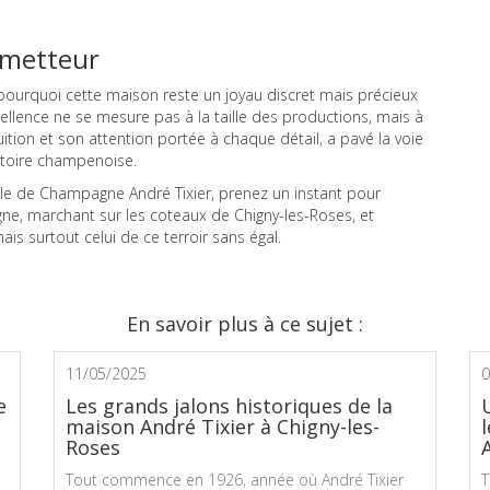
ometteur
d pourquoi cette maison reste un joyau discret mais précieux
cellence ne se mesure pas à la taille des productions, mais à
tuition et son attention portée à chaque détail, a pavé la voie
stoire champenoise.
ille de Champagne André Tixier, prenez un instant pour
e, marchant sur les coteaux de Chigny-les-Roses, et
ais surtout celui de ce terroir sans égal.
En savoir plus à ce sujet :
11/05/2025
0
e
Les grands jalons historiques de la
maison André Tixier à Chigny-les-
Roses
Tout commence en 1926, année où André Tixier
T