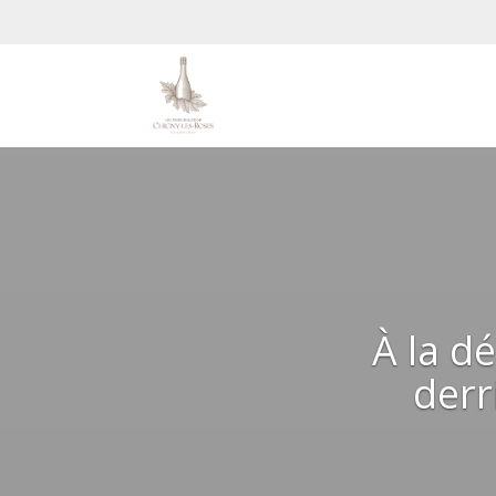
À la d
derr