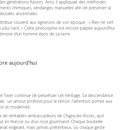
des générations futures. Ainsi, il appliquait des méthodes
ements chimiques, vendanges manuelles afin de préserver la
lturales ancestrales.
tribue souvent aux vignerons de son époque : « Rien ne sert
s plus tard. » Cette philosophie est encore palpée aujourd’hui
mémoire d’un homme épris de sa terre.
ore aujourd’hui
é Tixier continue de perpétuer cet héritage. Sa descendance
ale : un amour profond pour le terroir, l'attention portée aux
tion et modernité.
i de véritables ambassadeurs de Chigny-les-Roses, qu’il
tout en finesse ou d’un rosé gourmand. Chaque bouteille
sanat exigeant, mais jamais prétentieux, où chaque geste