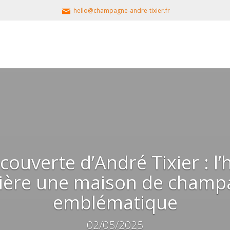
hello@champagne-andre-tixier.fr
écouverte d’André Tixier : 
ière une maison de cham
emblématique
02/05/2025