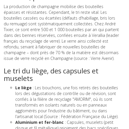
La production de champagne mobilise des bouteilles
épaisses et résistantes. Cependant, le tri reste vital. Les
bouteilles cassées ou écartées (défauts d’habillage, bris lors
du remuage) sont systématiquement collectées. Chez André
Tixier, ce sont entre 500 et 1 000 bouteilles par an qui partent
dans des bennes réservées, confiées ensuite à Verallia (leader
français du recyclage de verre). Le verre ainsi collecté est
refondu, servant à fabriquer de nouvelles bouteilles de
champagne – dont près de 70 % de la matière est désormais
issue de verre recyclé en Champagne (source : Verre Avenir).
Le tri du liège, des capsules et
muselets
Le liège
: Les bouchons, une fois retirés des bouteilles
lors des dégustations de contrôle ou de révision, sont
confiés à la filière de recyclage "AMORIM", où ils sont
transformés en isolants naturels ou en panneaux
agglomérés pour l’industrie du bâtiment, ou dans
l’artisanat local (Source : Fédération Française du Liège).
Aluminium et fer-blanc
: Capsules, muselets (petit
disque et fil métallique) rejoignent des bacs spécifiques