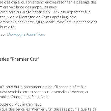
dée des chais, où l’on entend encore résonner le passage des
lumière vacillante des ampoules nues.
vec celle du village : fondée en 1926, elle appartient à la
oteaux de la Montagne de Reims après la guerre.
ombe sur Jean-Pierre, figure locale, évoquant la patience des
’humidité.
n sur
Champagne André Tixier
.
ssées “Premier Cru”
u’à ceux qui le parcourent à pied. Sillonner la côte à la
’est sentir la terre crisser sous la semelle et deviner, au
unier, Chardonnay, Pinot Noir).
 butte du Moulin d’en haut.
que des parcelles “Premier Cru”, classées pour la qualité de