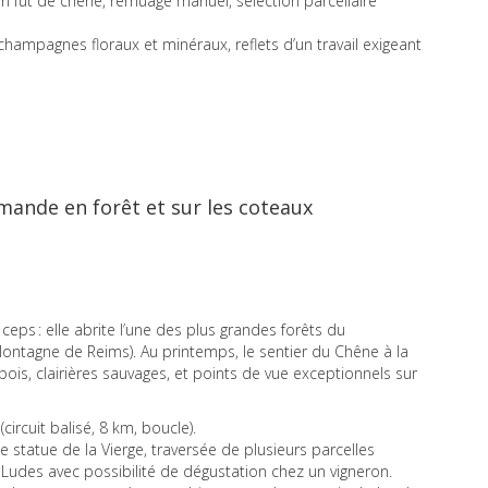
 fût de chêne, remuage manuel, sélection parcellaire
champagnes floraux et minéraux, reflets d’un travail exigeant
mande en forêt et sur les coteaux
ps : elle abrite l’une des plus grandes forêts du
Montagne de Reims). Au printemps, le sentier du Chêne à la
is, clairières sauvages, et points de vue exceptionnels sur
circuit balisé, 8 km, boucle).
statue de la Vierge, traversée de plusieurs parcelles
e Ludes avec possibilité de dégustation chez un vigneron.