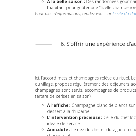
À la belle saison :
Des randonnées gourmand
l’habitant pour goûter une “ficelle champenoise
Pour plus d’informations, rendez-vous sur
le site du P
6. S’offrir une expérience d
Ici, l’accord mets et champagnes relève du rituel. L
du village, propose régulièrement des déjeuners acco
champagnes sont servis, accompagnés de produits lo
tartare de cerises en saison).
À l’affiche :
Champagne blanc de blancs sur u
dessert à la rhubarbe.
L’intervention précieuse :
Celle du chef loc
idéale de service.
Anecdote :
Le nez du chef et du vigneron cher
chaque plat.