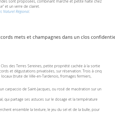
es sont proposées, combinant marche et petite halte chez
” et un verre de clairet.
arc Naturel Régional
.
’accords mets et champagnes dans un clos confidentie
e Clos des Terres Sereines, petite propriété cachée à la sortie
rds et dégustations privatisées, sur réservation. Trois à cinq
caux (truite de Ville-en-Tardenois, fromages fermiers,
n carpaccio de Saint-Jacques, ou rosé de macération sur un
al, qui partage ses astuces sur le dosage et la température
chent ensemble la texture, le jeu du sel et de la bulle, pour