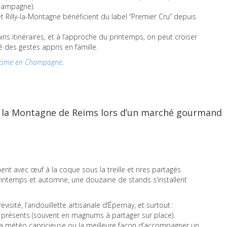
Champagne).
 Rilly-la-Montagne bénéficient du label “Premier Cru” depuis
ns itinéraires, et à l’approche du printemps, on peut croiser
té des gestes appris en famille.
isme en Champagne
.
de la Montagne de Reims lors d’un marché gourmand
nt avec œuf à la coque sous la treille et rires partagés
intemps et automne, une douzaine de stands s’installent
isité, l’andouillette artisanale d’Épernay, et surtout :
 présents (souvent en magnums à partager sur place).
la météo capricieuse ou la meilleure façon d’accompagner un