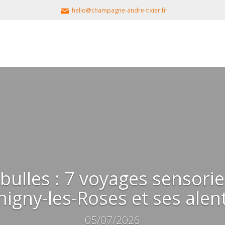
hello@champagne-andre-tixier.fr
bulles : 7 voyages sensori
higny-les-Roses et ses alen
05/07/2026