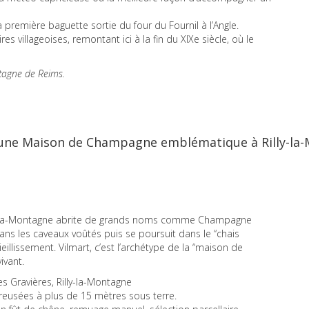
a première baguette sortie du four du Fournil à l’Angle.
 villageoises, remontant ici à la fin du XIXe siècle, où le
tagne de Reims.
 d’une Maison de Champagne emblématique à Rilly-la
illy-la-Montagne abrite de grands noms comme Champagne
ans les caveaux voûtés puis se poursuit dans le “chais
illissement. Vilmart, c’est l’archétype de la “maison de
ivant.
 Gravières, Rilly-la-Montagne
reusées à plus de 15 mètres sous terre.