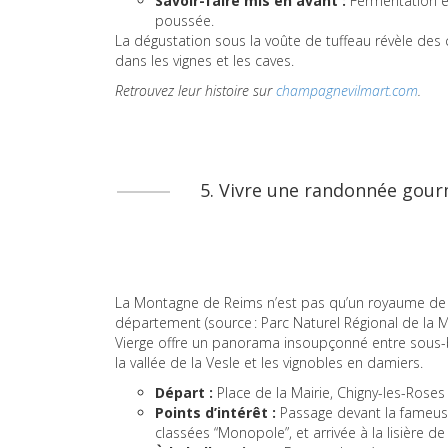
Savoir-faire mis en avant :
Fermentation en
poussée.
La dégustation sous la voûte de tuffeau révèle des 
dans les vignes et les caves.
Retrouvez leur histoire sur
champagnevilmart.com
.
5. Vivre une randonnée gour
La Montagne de Reims n’est pas qu’un royaume de ce
département (source : Parc Naturel Régional de la 
Vierge offre un panorama insoupçonné entre sous-bo
la vallée de la Vesle et les vignobles en damiers.
Départ :
Place de la Mairie, Chigny-les-Roses (
Points d’intérêt :
Passage devant la fameuse 
classées “Monopole”, et arrivée à la lisière d