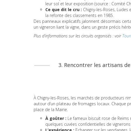
leur sol et leur exposition (source : Comité 
Ce que dit le cru :
Chigny-les-Roses, Ludes et
la refonte des classements en 1985.
Des panneaux explicatifs jalonnent désormais certai
un vigneron liant la vigne, dans un geste précis héri
Plus d’informations sur les circuits organisés : voir
Tour
3. Rencontrer les artisans 
À Chigny-les-Roses, les marchés de producteurs rime
autour d’un plateau de fromages locaux. Chaque pr
place de la Mairie.
À goûter :
Le fameux biscuit rose de Reims rev
quelques cuvées confidentielles de vignerons
L’expérience :
Echanger sur les vendanges, 